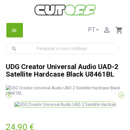

shopping_cart
menu
search
UDG Creator Universal Audio UAD-2
Satellite Hardcase Black U8461BL


24,90 €