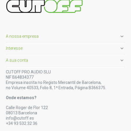

A nossa empresa

Interesse

A sua conta
CUTOFF PRO AUDIO SLU
NIF B64834377
Empresa inscrita no Registo Mercantil de Barcelona,
no Volume 40533, Folio 8, 1ª Entrada, Página B366375.
Onde estamos?
Calle Roger de Flor 122
08013 Barcelona
info@cutoff.es
+34 93 532 32 36