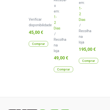
Class
Class
em:
o
A
B
1-
1.0
3.0
em:
2
m
m
1-
Verificar
Dias
2
disponibilidade
/
Dias
Recolha
Preço
45,00 €
/
na
Recolha
loja
Comprar
na
Preço
195,00 €
loja
Preço
49,00 €
Comprar
Comprar