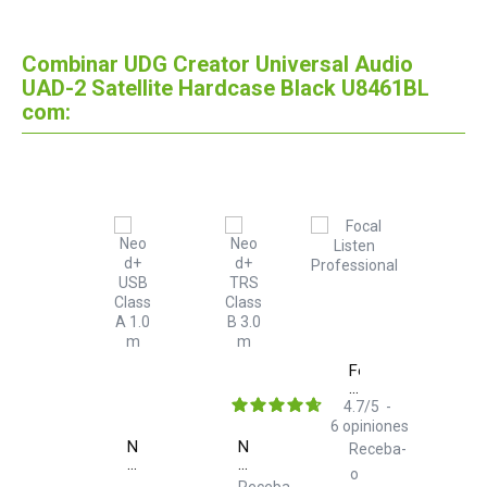
Combinar UDG Creator Universal Audio
UAD-2 Satellite Hardcase Black U8461BL
com:
Focal
Listen
Professional
4.7
/
5
-
6
opiniones
Neo
Neo
Receba-
d+
d+
o
USB
TRS
Receba-