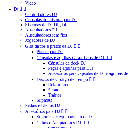
Video
Dj


Controladores DJ
Consolas de mistura para DJ
Sistemas de DJ Digital
Auscultadores DJ
Auscultadores sem fios
Jogadores de DJ
Gira-discos e pratos de DJ


Platos para DJ
Cápsulas e agulhas Gira-discos de DJ


Cápsulas de deck DJ
Peças e agulhas para DJs
Acessórios para cápsulas de DJ e agulhas d
Discos de Código de Tempo


Rekordbox
Serato
Traktor
Slipmats
Pedais e Efeitos DJ
Acessórios para DJ


Suportes de equipamento de DJ
Cabos e Adaptadores DJ

