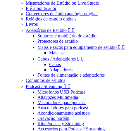
Misturadores de Estúdio ou Live Studio
Pré-amplificador
Conversores de áudio analógico-digital
Relógios de estúdio digitais
Livros
Acessórios de Estúdio


Suportes e mobiliário de estúdio
Protectores de estúdio
Malas e sacos para equipamento de estúdio


Maletas
Cabos / Adaptadores


Cabos
Adaptadores
Fontes de alimentação e adaptadores
Conjuntos de estudos
Podcast / Streaming


Microfonos USB Podcast
Altavozes Multimedia
Misturadores para podcast
Auscultadores para podcast
Acondicionamiento acústico
Gravação portátil
Kits Podcast y Streaming
Accesorios para Podcast / Streaming