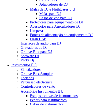
Cabos de DJ
Adaptadores de DJ
Malas de DJ e Flightcases


Malas para DJ
Casos de voo para DJ
Protectores para equipamento de DJ
Acessórios para Auscultadores DJ
Limpeza
Fontes de alimentação do equipamento DJ
Flash USB
Interfaces de áudio para DJ
Gravadores de DJ
Groove-Box para DJ
Software DJ
Packs Dj
Instrumentos


Sintetizadores
Groove Box-Sampler
Teclados
Percussão electrónica
Controladores de vento
Accesórios Instrumentos


Estojos e caixas de instrumentos
Pedais para instrumentos
Cabos de instrumentos