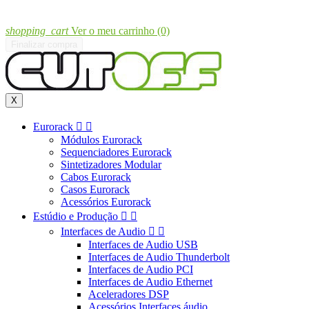
shopping_cart
Ver o meu carrinho
(0)
Finalizar compra
X
Eurorack


Módulos Eurorack
Sequenciadores Eurorack
Sintetizadores Modular
Cabos Eurorack
Casos Eurorack
Acessórios Eurorack
Estúdio e Produção


Interfaces de Audio


Interfaces de Audio USB
Interfaces de Audio Thunderbolt
Interfaces de Audio PCI
Interfaces de Audio Ethernet
Aceleradores DSP
Acessórios Interfaces áudio