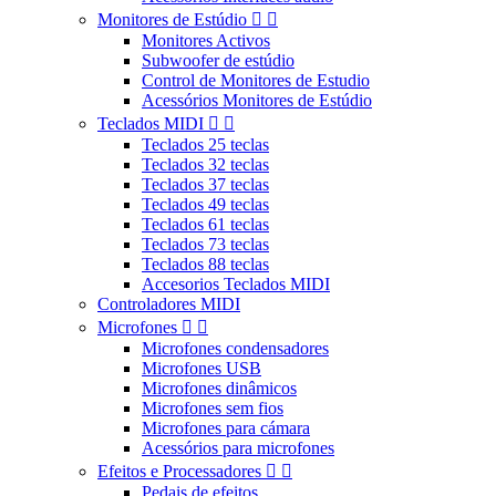
Monitores de Estúdio


Monitores Activos
Subwoofer de estúdio
Control de Monitores de Estudio
Acessórios Monitores de Estúdio
Teclados MIDI


Teclados 25 teclas
Teclados 32 teclas
Teclados 37 teclas
Teclados 49 teclas
Teclados 61 teclas
Teclados 73 teclas
Teclados 88 teclas
Accesorios Teclados MIDI
Controladores MIDI
Microfones


Microfones condensadores
Microfones USB
Microfones dinâmicos
Microfones sem fios
Microfones para cámara
Acessórios para microfones
Efeitos e Processadores


Pedais de efeitos