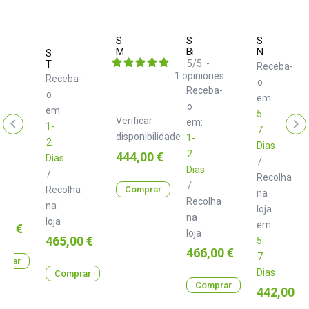
mon
Strymon
Strymon
Strymon
nte
Mobius
BigSky
NightSky
Strymon
TimeLine
5
/
5
-
ba-
Receba-
1
opiniones
Receba-
o
Receba-
o
em:
o
em:
5-
Verificar
em:
1-
7
disponibilidade
1-
2
Dias
2
Preço
444,00 €
Dias
/
Dias
/
lha
Recolha
/
Recolha
Comprar
na
Recolha
na
loja
na
loja
em
00 €
loja
Preço
465,00 €
5-
Preço
466,00 €
7
prar
Dias
Comprar
Comprar
Preço
442,00 €