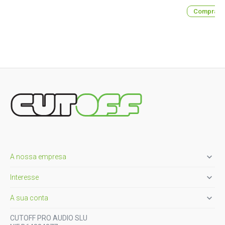
Comprar

A nossa empresa

Interesse

A sua conta
CUTOFF PRO AUDIO SLU