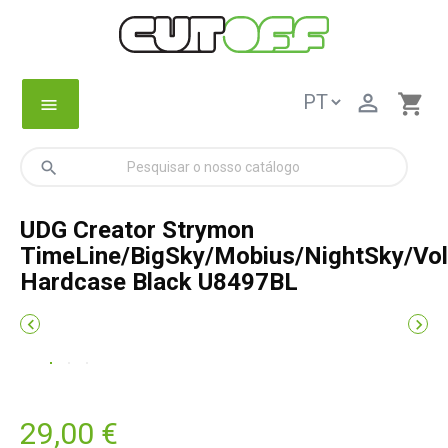

shopping_cart
menu
search
UDG Creator Strymon
TimeLine/BigSky/Mobius/NightSky/Vol
Hardcase Black U8497BL


29,00 €