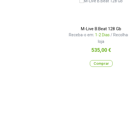
M-Live B.Beat 128 Gb
Receba-o em:
1-2 Dias
/ Recolha
loja
Preço
535,00 €
Comprar