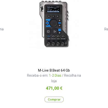
 na
R
M-Live B.Beat 64 Gb
Receba-o em:
1-2 Dias
/ Recolha na
loja
Preço
471,00 €
Comprar