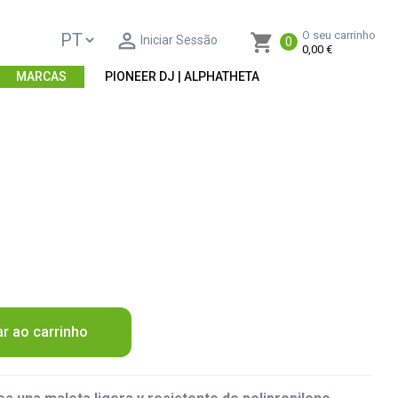

O seu carrinho
shopping_cart
Iniciar Sessão
0
0,00 €
MARCAS
PIONEER DJ | ALPHATHETA
ar ao carrinho