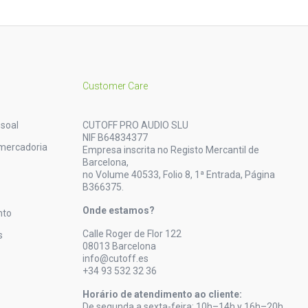
Customer Care
soal
CUTOFF PRO AUDIO SLU
NIF B64834377
mercadoria
Empresa inscrita no Registo Mercantil de
Barcelona,
no Volume 40533, Folio 8, 1ª Entrada, Página
B366375.
Onde estamos?
nto
Calle Roger de Flor 122
s
08013 Barcelona
info@cutoff.es
+34 93 532 32 36
Horário de atendimento ao cliente:
De segunda a sexta-feira: 10h–14h y 16h–20h