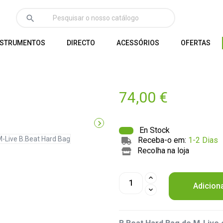
search
NSTRUMENTOS
DIRECTO
ACESSÓRIOS
OFERTAS
74,00 €

En Stock
Receba-o em:
1-2 Dias
Recolha na loja
Adicion