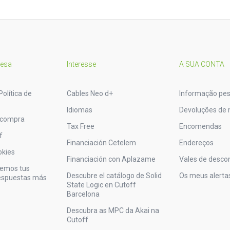
resa
Interesse
A SUA CONTA
Política de
Cables Neo d+
Informação pes
Idiomas
Devoluções de 
 compra
Tax Free
Encomendas
f
Financiación Cetelem
Endereços
okies
Financiación con Aplazame
Vales de desco
vemos tus
Descubre el catálogo de Solid
Os meus alerta
respuestas más
State Logic en Cutoff
Barcelona
Descubra as MPC da Akai na
Cutoff