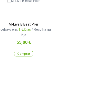
M-Live B.Beat Plier
eceba-o em:
1-2 Dias
/ Recolha na
loja
Preço
55,00 €
Comprar