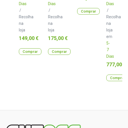
Dias
Dias
Dias
/
/
/
Comprar
Recolha
Recolha
Recolha
na
na
na
loja
loja
loja
em
Preço
Preço
149,00 €
175,00 €
5-
7
Comprar
Comprar
Dias
Preço
777,00 €
Comprar