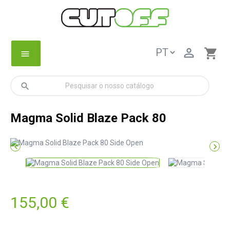

shopping_cart
menu
search
Magma Solid Blaze Pack 80


155,00 €