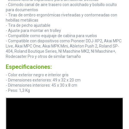
- Cómodo canal de aire trasero con acolchado y bolsillo oculto
para documentos
- Tiras de ombro ergonómicas riveteadas y contorneadas con
hebillas metálicas
- Tira de pecho ajustable
- Ajuste para montar en trolley
- Compatible como equipaje de cabina para vuelos
- Compatible con dispositivos como Pioneer DDJ-XP2, Akai MPC
Live, Akai MPC One, Akai MPK Mini, Ableton Push 2, Roland SP-
404, Roland Boutique Series, NI Maschine MK2, NI Maschine+,
Rodecaster Pro y otros de similar tamaño
Especificaciones:
- Color exterior negro e interior gris
- Dimensiones exteriores: 49 x 32 x 20 cm
- Dimensiones interiores: 45 x 30 x 8 cm
- Peso: 1,3 Kg