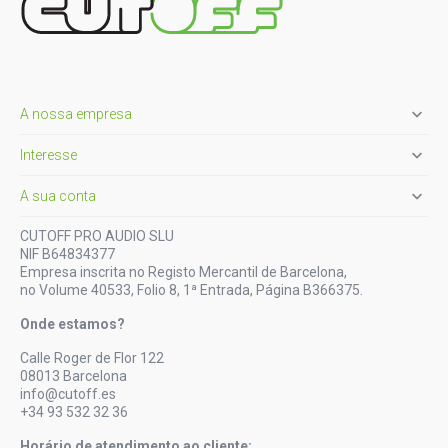

A nossa empresa

Interesse

A sua conta
CUTOFF PRO AUDIO SLU
NIF B64834377
Empresa inscrita no Registo Mercantil de Barcelona,
no Volume 40533, Folio 8, 1ª Entrada, Página B366375.
Onde estamos?
Calle Roger de Flor 122
08013 Barcelona
info@cutoff.es
+34 93 532 32 36
Horário de atendimento ao cliente: