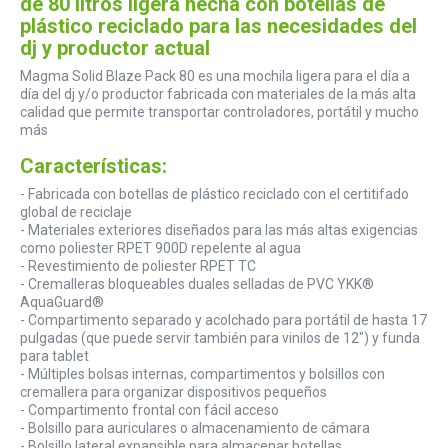
de 80 litros ligera hecha con botellas de
plástico reciclado para las necesidades del
dj y productor actual
Magma Solid Blaze Pack 80 es una mochila ligera para el día a
día del dj y/o productor fabricada con materiales de la más alta
calidad que permite transportar controladores, portátil y mucho
más
Características:
- Fabricada con botellas de plástico reciclado con el certitifado
global de reciclaje
- Materiales exteriores diseñados para las más altas exigencias
como poliester RPET 900D repelente al agua
- Revestimiento de poliester RPET TC
- Cremalleras bloqueables duales selladas de PVC YKK®
AquaGuard®
- Compartimento separado y acolchado para portátil de hasta 17
pulgadas (que puede servir también para vinilos de 12") y funda
para tablet
- Múltiples bolsas internas, compartimentos y bolsillos con
cremallera para organizar dispositivos pequeños
- Compartimento frontal con fácil acceso
- Bolsillo para auriculares o almacenamiento de cámara
- Bolsillo lateral expansible para almacenar botellas