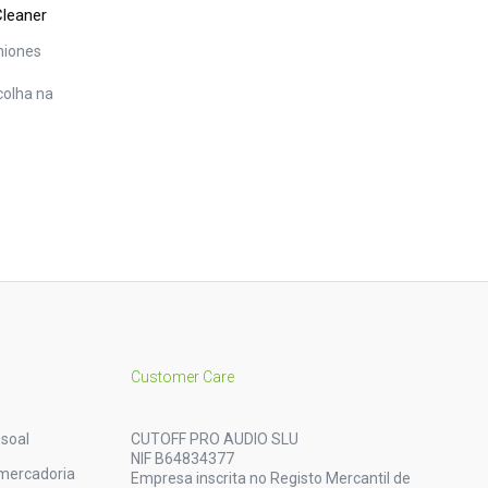
leaner
niones
colha na
Customer Care
soal
CUTOFF PRO AUDIO SLU
NIF B64834377
mercadoria
Empresa inscrita no Registo Mercantil de