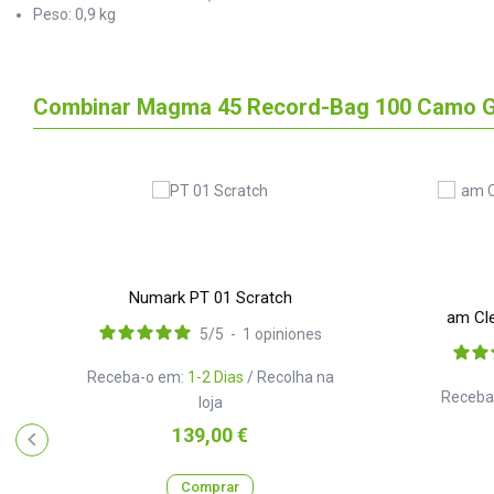
Peso: 0,9 kg
Combinar Magma 45 Record-Bag 100 Camo G
Numark PT 01 Scratch
am Cl
5
/
5
-
1
opiniones
Receba-o em:
1-2 Dias
/ Recolha na
Receba
loja
Preço
139,00 €
Comprar