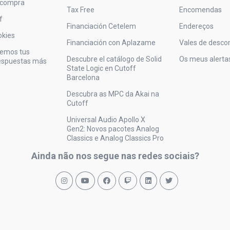
 compra
Tax Free
Encomendas
f
Financiación Cetelem
Endereços
okies
Financiación con Aplazame
Vales de desco
vemos tus
Descubre el catálogo de Solid
Os meus alerta
respuestas más
State Logic en Cutoff
Barcelona
Descubra as MPC da Akai na
Cutoff
Universal Audio Apollo X
Gen2: Novos pacotes Analog
Classics e Analog Classics Pro
Ainda não nos segue nas redes sociais?