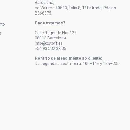
Barcelona,
no Volume 40533, Folio 8, 1ª Entrada, Página
B366375.
Onde estamos?
nto
Calle Roger de Flor 122
s
08013 Barcelona
info@cutoff.es
+34 93 532 32 36
Horário de atendimento ao cliente:
De segunda a sexta-feira: 10h–14h y 16h–20h