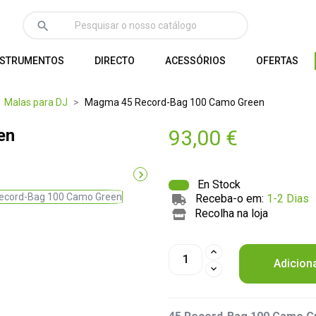
search
NSTRUMENTOS
DIRECTO
ACESSÓRIOS
OFERTAS
Malas para DJ
Magma 45 Record-Bag 100 Camo Green
en
93,00 €

En Stock
Receba-o em:
1-2 Dias
Recolha na loja
Adicion