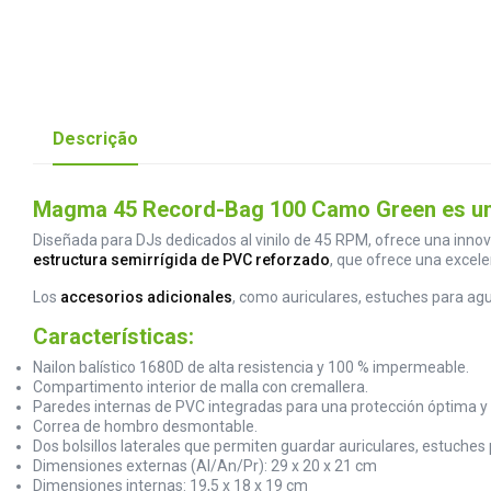
Descrição
Magma 45 Record-Bag 100 Camo Green es una 
Diseñada para DJs dedicados al vinilo de 45 RPM, ofrece una innova
estructura semirrígida de PVC reforzado
, que ofrece una excele
Los
accesorios adicionales
, como auriculares, estuches para ag
Características:
Nailon balístico 1680D de alta resistencia y 100 % impermeable.
Compartimento interior de malla con cremallera.
Paredes internas de PVC integradas para una protección óptima y 
Correa de hombro desmontable.
Dos bolsillos laterales que permiten guardar auriculares, estuche
Dimensiones externas (Al/An/Pr): 29 x 20 x 21 cm
Dimensiones internas: 19,5 x 18 x 19 cm