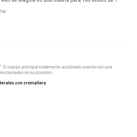
een de Magma es una maleta para 100 vinilos de 7"
". El cuerpo principal totalmente acolchado cuenta con una
eleccionados en su posición.
aterales con cremallera
.