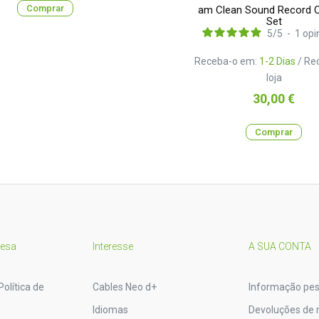
Comprar
am Clean Sound Record C
Set
5
/
5
-
1
opi
Receba-o em:
1-2 Dias
/ Re
loja
Preço
30,00 €
Comprar
resa
Interesse
A SUA CONTA
Política de
Cables Neo d+
Informação pes
Idiomas
Devoluções de 