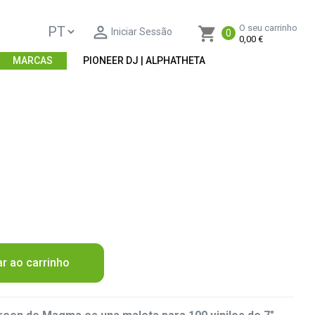

O seu carrinho
shopping_cart
Iniciar Sessão
0
0,00 €
MARCAS
PIONEER DJ | ALPHATHETA
ar ao carrinho