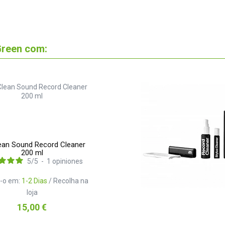
reen com:
ean Sound Record Cleaner
200 ml
5
/
5
-
1
opiniones
-o em:
1-2 Dias
/ Recolha na
loja
Preço
15,00 €