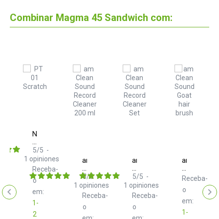
Combinar Magma 45 Sandwich com:
Numark
PT
01
ds
5
/
5
-
Scratch
1
opiniones
am
am
am
ba-
Clean
Clean
Clean
Receba-
Sound
Sound
Sound
5
/
5
-
5
/
5
-
Receba-
o
Record
Record
Goat
1
opiniones
1
opiniones
o
Cleaner
Cleaner
hair
em:
Receba-
Receba-
200
Set
brush
em:
1-
ml
o
o
1-
2
em:
em: