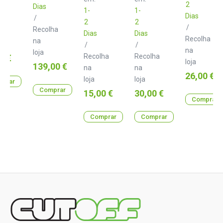
2
Dias
1-
1-
Dias
/
lha
2
2
/
Recolha
Dias
Dias
Recolha
na
/
/
na
loja
Recolha
Recolha
0 €
loja
Preço
139,00 €
na
na
Preço
26,00 €
loja
loja
prar
Comprar
Preço
Preço
15,00 €
30,00 €
Comprar
Comprar
Comprar