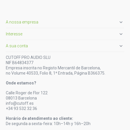

A nossa empresa

Interesse

A sua conta
CUTOFF PRO AUDIO SLU
NIF B64834377
Empresa inscrita no Registo Mercantil de Barcelona,
no Volume 40533, Folio 8, 1ª Entrada, Página B366375.
Onde estamos?
Calle Roger de Flor 122
08013 Barcelona
info@cutoff.es
+34 93 532 32 36
Horário de atendimento ao cliente:
De segunda a sexta-feira: 10h–14h y 16h–20h