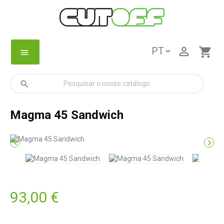

shopping_cart
menu
search
Magma 45 Sandwich


93,00 €