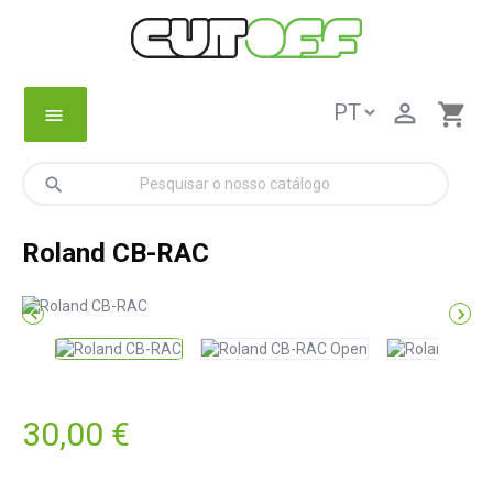

shopping_cart
menu
search
Roland CB-RAC


30,00 €