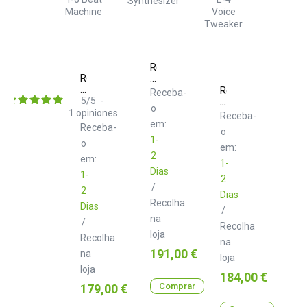
Roland
Roland
Aira
Aira
Compact
Roland
Receba-
Compact
J-
5
/
5
-
E-
o
T-
6
4
1
opiniones
Receba-
8
Chord
Voice
em:
Receba-
o
Beat
Synthesizer
Tweaker
1-
Machine
o
em:
2
em:
1-
Dias
1-
2
/
2
Dias
Recolha
Dias
/
na
/
Recolha
loja
Recolha
na
Preço
191,00 €
na
loja
loja
Preço
184,00 €
Preço
Comprar
179,00 €