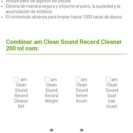
Incluye paño de algodón sin pelusa.
Elimina de manera segura y eficiente el polvo, la suciedad y la
acumulación de estática
El conteniodo alcanza para limpiar hasta 1000 caras de discos
Combinar am Clean Sound Record Cleaner
200 ml com:
am
am