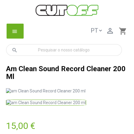

shopping_cart
menu
search
Am Clean Sound Record Cleaner 200
Ml
15,00 €