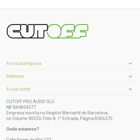

A nossa empresa

Interesse

A sua conta
CUTOFF PRO AUDIO SLU
NIF B64834377
Empresa inscrita no Registo Mercantil de Barcelona,
no Volume 40533, Folio 8, 1ª Entrada, Página B366375.
Onde estamos?
Calle Roger de Flor 122