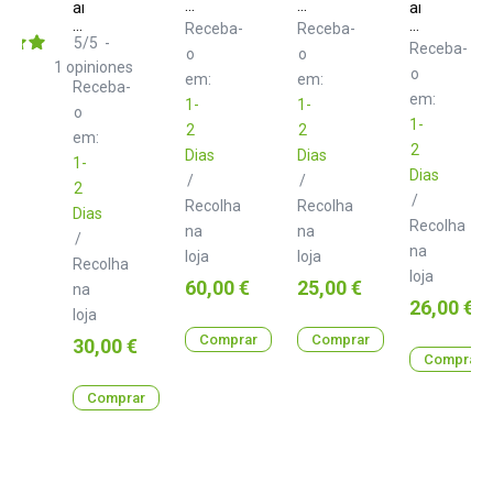
Clean
Clean
am
am
Sound
Sound
Clean
Clean
Receba-
Receba-
Record
Velvet
Sound
Sound
5
/
5
-
Receba-
o
o
Weight
brush
Record
Goat
1
opiniones
o
Cleaner
hair
em:
em:
Receba-
Set
brush
em:
1-
1-
o
1-
2
2
em:
2
Dias
Dias
1-
Dias
/
/
2
/
Recolha
Recolha
Dias
Recolha
na
na
/
na
loja
loja
Recolha
loja
Preço
Preço
60,00 €
25,00 €
na
Preço
26,00 €
loja
Comprar
Comprar
Preço
30,00 €
Comprar
Comprar