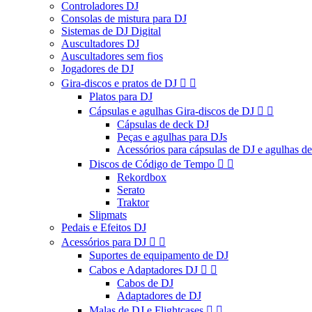
Controladores DJ
Consolas de mistura para DJ
Sistemas de DJ Digital
Auscultadores DJ
Auscultadores sem fios
Jogadores de DJ
Gira-discos e pratos de DJ


Platos para DJ
Cápsulas e agulhas Gira-discos de DJ


Cápsulas de deck DJ
Peças e agulhas para DJs
Acessórios para cápsulas de DJ e agulhas d
Discos de Código de Tempo


Rekordbox
Serato
Traktor
Slipmats
Pedais e Efeitos DJ
Acessórios para DJ


Suportes de equipamento de DJ
Cabos e Adaptadores DJ


Cabos de DJ
Adaptadores de DJ
Malas de DJ e Flightcases

