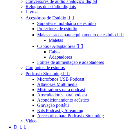
Conversores de áudio analógico-digital
Relógios de estúdio digitais
Livros
Acessórios de Estúdio


Suportes e mobiliário de estúdio
Protectores de estúdio
Malas e sacos para equipamento de estúdio


Maletas
Cabos / Adaptadores


Cabos
Adaptadores
Fontes de alimentação e adaptadores
Conjuntos de estudos
Podcast / Streaming


Microfonos USB Podcast
Altavozes Multimedia
Misturadores para podcast
Auscultadores para podcast
Acondicionamiento acústico
Gravação portátil
Kits Podcast y Streaming
Accesorios para Podcast / Streaming
Video
Dj

