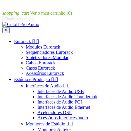
shopping_cart
Ver o meu carrinho
(0)
Finalizar compra
X
Eurorack


Módulos Eurorack
Sequenciadores Eurorack
Sintetizadores Modular
Cabos Eurorack
Casos Eurorack
Acessórios Eurorack
Estúdio e Produção


Interfaces de Audio


Interfaces de Audio USB
Interfaces de Audio Thunderbolt
Interfaces de Audio PCI
Interfaces de Audio Ethernet
Aceleradores DSP
Acessórios Interfaces áudio
Monitores de Estúdio


Monitores Activos