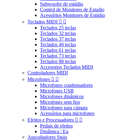
Subwoofer de estúdio
Control de Monitores de Estudio
Acessórios Monitores de Estúdio
Teclados MIDI


Teclados 25 teclas
Teclados 32 teclas
Teclados 37 teclas
Teclados 49 teclas
Teclados 61 teclas
Teclados 73 teclas
Teclados 88 teclas
Accesorios Teclados MIDI
Controladores MIDI
Microfones


Microfones condensadores
Microfones USB
Microfones dinâmicos
Microfones sem fios
Microfones para cámara
Acessórios para microfones
Efeitos e Processadores


Pedais de efeitos
Dinâmica / Eq
Auscultadores Stuio