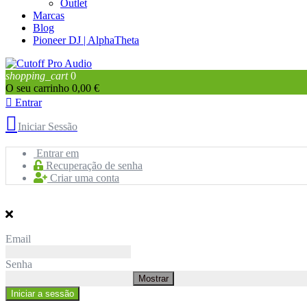
Outlet
Marcas
Blog
Pioneer DJ | AlphaTheta
shopping_cart
0
O seu carrinho
0,00 €

Entrar

Iniciar Sessão
Entrar em
Recuperação de senha
Criar uma conta
Email
Senha
Mostrar
Iniciar a sessão