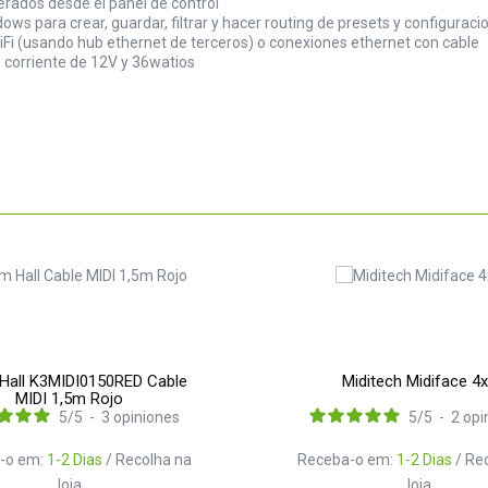
rados desde el panel de control
ws para crear, guardar, filtrar y hacer routing de presets y configuraci
WiFi (usando hub ethernet de terceros) o conexiones ethernet con cable
de corriente de 12V y 36watios
Hall K3MIDI0150RED Cable
Miditech Midiface 4
MIDI 1,5m Rojo
5
/
5
-
3
opiniones
5
/
5
-
2
opi
-o em:
1-2 Dias
/ Recolha na
Receba-o em:
1-2 Dias
/ Re
loja
loja