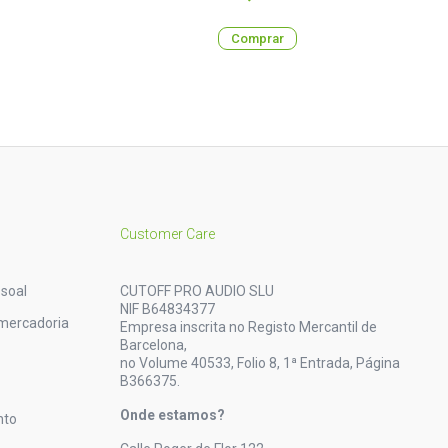
Comprar
Customer Care
soal
CUTOFF PRO AUDIO SLU
NIF B64834377
mercadoria
Empresa inscrita no Registo Mercantil de
Barcelona,
no Volume 40533, Folio 8, 1ª Entrada, Página
B366375.
Onde estamos?
nto