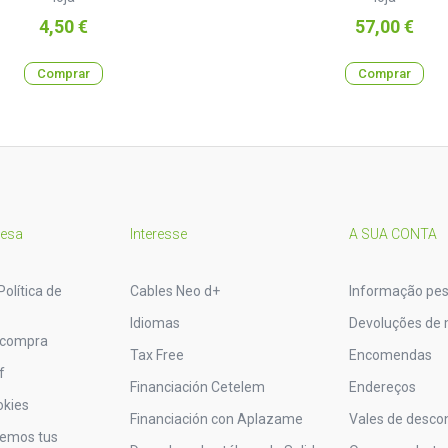
Preço
Preço
4,50 €
57,00 €
Comprar
Comprar
resa
Interesse
A SUA CONTA
Política de
Cables Neo d+
Informação pes
Idiomas
Devoluções de 
 compra
Tax Free
Encomendas
f
Financiación Cetelem
Endereços
okies
Financiación con Aplazame
Vales de desco
vemos tus