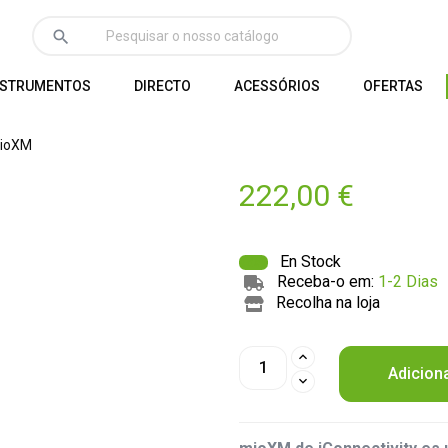
search
NSTRUMENTOS
DIRECTO
ACESSÓRIOS
OFERTAS
mioXM
222,00 €
En Stock
Receba-o em:
1-2 Dias
Recolha na loja
Adicion