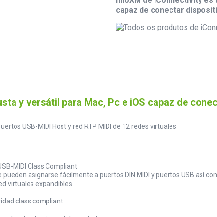
mioXM de iConnectivity es u
capaz de conectar disposit
sta y versátil para Mac, Pc e iOS capaz de conec
puertos USB-MIDI Host y red RTP MIDI de 12 redes virtuales
 USB-MIDI Class Compliant
ue pueden asignarse fácilmente a puertos DIN MIDI y puertos USB así co
ed virtuales expandibles
vidad class compliant