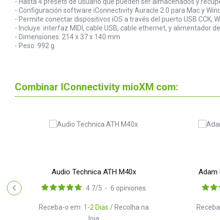
- Hasta 4 presets de usuario que pueden ser almacenados y recupe
- Configuración software iConnectivity Auracle 2.0 para Mac y Windo
- Permite conectar dispositivos iOS a través del puerto USB CCK, 
- Incluye: interfaz MIDI, cable USB, cable ethernet, y alimentador 
- Dimensiones: 214 x 37 x 140 mm
- Peso: 992 g
Combinar IConnectivity mioXM com:
Audio Technica ATH M40x
Adam 
4.7
/
5
-
6
opiniones
Receba-o em:
1-2 Dias
/ Recolha na
Receba
loja