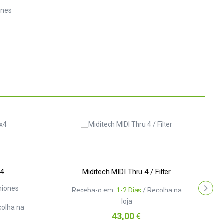
ones
x4
Miditech MIDI Thru 4 / Filter
niones
Receba-o em:
1-2 Dias
/ Recolha na
loja
colha na
Preço
43,00 €