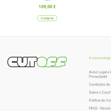
Preço
109,00 €
Comprar
A nossa emp
Aviso Legal e 
Privacidade
Condições de
Sobre o Cutof
Política de Co
FAQS - Resol