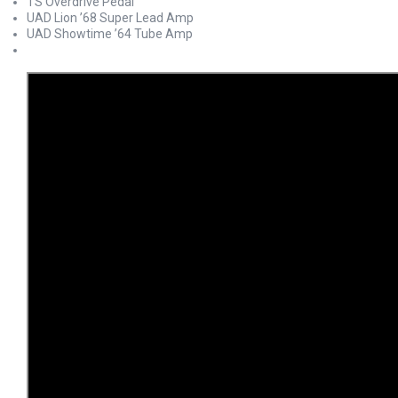
TS Overdrive Pedal
UAD Lion ’68 Super Lead Amp
UAD Showtime ’64 Tube Amp