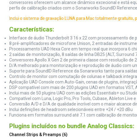
conversores oferecem um alcance dinâmico excecional e está equi
perfis de calibração criados com o Sonarworks SoundID Reference
Inclui o sistema de gravação LUNA para Mac totalmente gratuito, p
Características:
Interface de áudio Thunderbolt 3 16 x 22 com processamento de 
8 pré-amplificadores de microfone Unison, 2 entradas de instrume
Processamento UAD Hexa Core em tempo real que incorpora 6 chi
2 saídas de monitorização, 8 saídas de linha DB25 (ALT, Surround 7
Conversores Apollo X Gen 2 de primeira classe com resolução de 2
D/A melhorado para monitorização e reprodução de áudio com um
Suporte para SoundID Reference da Sonarworks tanto para saídas
Controlo de monitor com comutação de colunas e talkback integr
Aplicação UAD Console com Auto-Gain, cenas de plugins, integraç
DSP compatível com mais de 200 plugins UAD em formatos VST,
Inclui mais de 50 plugins UAD com as edições Essentials+ ou Studi
Compatível com Luna, Logic Pro, Pro Tools, Cubase, Ableton Live 
Conversão A/D e D/A de qualidade incrível com o maior alcance din
Inclui definições de headroom selecionáveis entre +24 / +20 dBu
Funciona em formatos surround até 7.1 com calibração de monito
Plugins incluídos no bundle Analog Classics:
Channel Strips & Preamps (6)