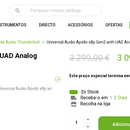
search
NSTRUMENTOS
DIRECTO
ACESSÓRIOS
OFERTAS
 de Audio Thunderbolt
Universal Audio Apollo x8p Gen2 with UAD An
h UAD Analog
3 299,00 €
3 0
Este preço especial termina em

En Stock
Receba-o em:
1-2 Dias
Recolha na loja
Adicion