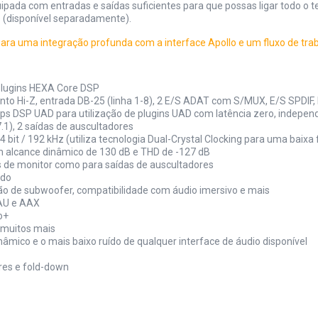
pada com entradas e saídas suficientes para que possas ligar todo o
 (disponível separadamente).
ara uma integração profunda com a interface Apollo e um fluxo de traba
plugins HEXA Core DSP
nto Hi-Z, entrada DB-25 (linha 1-8), 2 E/S ADAT com S/MUX, E/S SPDIF,
ps DSP UAD para utilização de plugins UAD com latência zero, indep
.1), 2 saídas de auscultadores
4 bit / 192 kHz (utiliza tecnologia Dual-Crystal Clocking para uma bai
 alcance dinâmico de 130 dB e THD de -127 dB
 de monitor como para saídas de auscultadores
ado
ão de subwoofer, compatibilidade com áudio imersivo e mais
 AU e AAX
o+
e muitos mais
âmico e o mais baixo ruído de qualquer interface de áudio disponível
res e fold-down