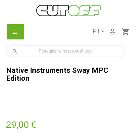

shopping_cart
menu
search
Native Instruments Sway MPC
Edition
29,00 €