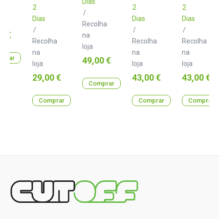
Dias
2
2
2
/
Dias
Dias
Dias
Recolha
/
/
/
0 €
na
Recolha
Recolha
Recolha
loja
na
na
na
prar
Preço
49,00 €
loja
loja
loja
Preço
Preço
Preço
29,00 €
43,00 €
43,00 €
Comprar
Comprar
Comprar
Comprar