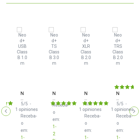
o
nica
ba-
Neo
Neo
Neo
Neo
d+
d+
d+
d+
USB
TS
XLR
TRS
5
/
5
-
5
/
5
-
5
/
5
-
Receba-
Class
Class
Class
Class
1
opiniones
1
opiniones
1
opiniones
o
B
B
B
B
Receba-
Receba-
Receba-
1.0
3.0
2.0
2.0
em:
m
o
m
m
o
m
o
1-
em:
em:
em:
2
1-
1-
1-
lha