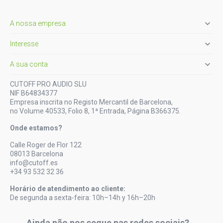

A nossa empresa

Interesse

A sua conta
CUTOFF PRO AUDIO SLU
NIF B64834377
Empresa inscrita no Registo Mercantil de Barcelona,
no Volume 40533, Folio 8, 1ª Entrada, Página B366375.
Onde estamos?
Calle Roger de Flor 122
08013 Barcelona
info@cutoff.es
+34 93 532 32 36
Horário de atendimento ao cliente:
De segunda a sexta-feira: 10h–14h y 16h–20h
Ainda não nos segue nas redes sociais?