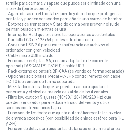
tornillo para cámara y zapata que puede ser eliminada con una
moneda (parte superior)
- Agarraderas en el frontal izquierdo y derecho que protegen la
pantalla y pueden ser usadas para añadir una correa de hombro
- Botones de transporte y Slate de goma para prevenir el ruido
de manipulación mientras se usa
- Interruptor Hold que previene las operaciones accidentales
- Pantalla LCD de 128x64 píxeles retroiluminada
- Conexión USB 2.0 para una transferencia de archivos al
ordenador con gran velocidad
- Cable micro USB incluído
- Funciona con 4 pilas AA, con un adaptador de corriente
opcional (TASCAM PS-P515U) o cable USB
- Pack externo de batería BP-6AA (se vende de forma separada)
- Opciones adicionales: Pedal RC-3F o control remoto con cable
RC-10 (se venden de forma separada
- Mezclador integrado que se puede usar para ajustar el
panorama y el nivel de mezcla de salida de los 4 canales
- Filtro low-cut con 5 ajustes (40/80/120/180/220 Hz) que
pueden ser usados para reducir el ruido del viento y otros
sonidos con frecuencias bajas
- Funciónn de limitador que ajusta automáticamente los niveles
de entrada excesivos (con posibilidad de enlace estéreo para 1-L
y 2-R)
- Función de delay para ajustar las distancias entre micrófonos