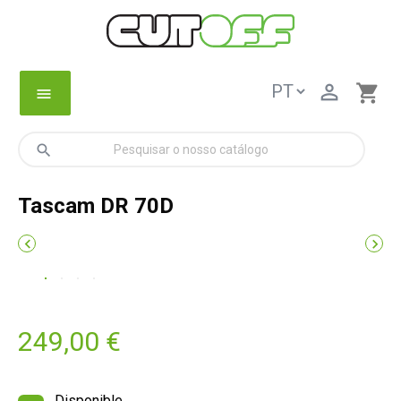

shopping_cart
menu
search
Tascam DR 70D


249,00 €
Disponible