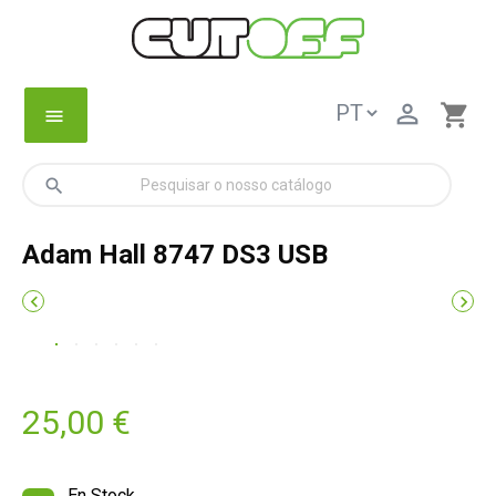

shopping_cart
menu
search
Adam Hall 8747 DS3 USB


25,00 €
En Stock