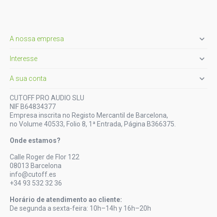

A nossa empresa

Interesse

A sua conta
CUTOFF PRO AUDIO SLU
NIF B64834377
Empresa inscrita no Registo Mercantil de Barcelona,
no Volume 40533, Folio 8, 1ª Entrada, Página B366375.
Onde estamos?
Calle Roger de Flor 122
08013 Barcelona
info@cutoff.es
+34 93 532 32 36
Horário de atendimento ao cliente:
De segunda a sexta-feira: 10h–14h y 16h–20h