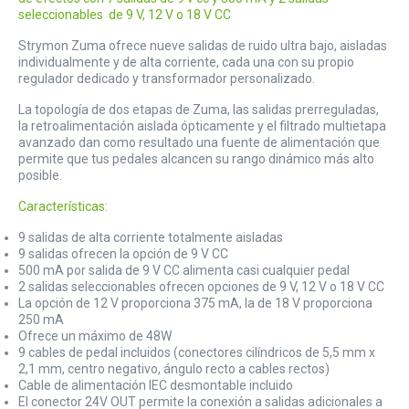
seleccionables de 9 V, 12 V o 18 V CC
Strymon Zuma ofrece nueve salidas de ruido ultra bajo, aisladas
individualmente y de alta corriente, cada una con su propio
regulador dedicado y transformador personalizado.
La topología de dos etapas de Zuma, las salidas prerreguladas,
la retroalimentación aislada ópticamente y el filtrado multietapa
avanzado dan como resultado una fuente de alimentación que
permite que tus pedales alcancen su rango dinámico más alto
posible.
Características:
9 salidas de alta corriente totalmente aisladas
9 salidas ofrecen la opción de 9 V CC
500 mA por salida de 9 V CC alimenta casi cualquier pedal
2 salidas seleccionables ofrecen opciones de 9 V, 12 V o 18 V CC
La opción de 12 V proporciona 375 mA, la de 18 V proporciona
250 mA
Ofrece un máximo de 48W
9 cables de pedal incluidos (conectores cilíndricos de 5,5 mm x
2,1 mm, centro negativo, ángulo recto a cables rectos)
Cable de alimentación IEC desmontable incluido
El conector 24V OUT permite la conexión a salidas adicionales a