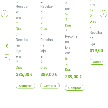
Audio
Audio
o
em:
UAFX
UAFX
Receba-
Receba-
em:
Starlight
Astra
1-
o
o
Echo
Modulation
5-
2
Station
Machine
em:
em:
7
Dias
2
2
Dias
/
lha
Dias
Dias
/
Recolha
/
/
Recolha
na
Recolha
Recolha
na
loja
00 €
na
na
loja
Preço
319,00 €
loja
loja
em
em
em
prar
5-
2
2
Comprar
7
Dias
Dias
Dias
Preço
Preço
385,00 €
389,00 €
Preço
239,00 €
Comprar
Comprar
Comprar