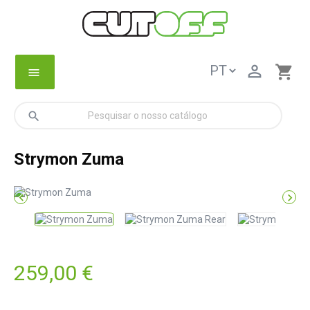

shopping_cart
menu
search
Strymon Zuma


259,00 €