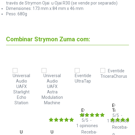
través de Strymon Ojai u Ojai R30 (se vende por separado)
Dimensiones: 173 mm x 84 mm x 46 mm
Peso: 680g
Combinar Strymon Zuma com:
Eventide
mon
Eventide
TriceraCho
y
UltraTap
5
/
5
-
5
/
5
-
1
opiniones
ba-
1
opiniones
Receba-
Universal
Universal
Receba-
o