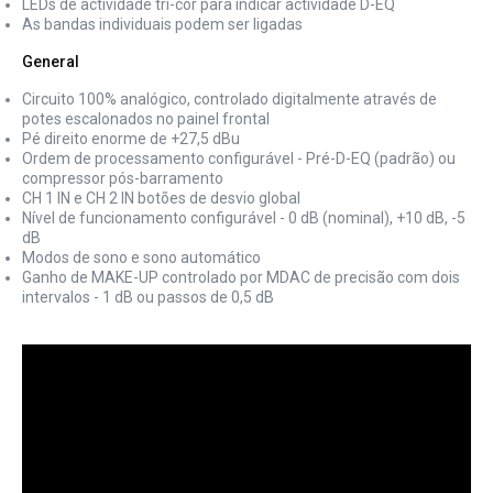
LEDs de actividade tri-cor para indicar actividade D-EQ
As bandas individuais podem ser ligadas
General
Circuito 100% analógico, controlado digitalmente através de
potes escalonados no painel frontal
Pé direito enorme de +27,5 dBu
Ordem de processamento configurável - Pré-D-EQ (padrão) ou
compressor pós-barramento
CH 1 IN e CH 2 IN botões de desvio global
Nível de funcionamento configurável - 0 dB (nominal), +10 dB, -5
dB
Modos de sono e sono automático
Ganho de MAKE-UP controlado por MDAC de precisão com dois
intervalos - 1 dB ou passos de 0,5 dB