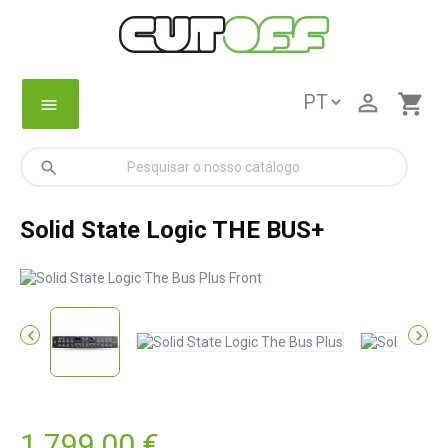

shopping_cart
menu
search
Solid State Logic THE BUS+


1 799,00 €