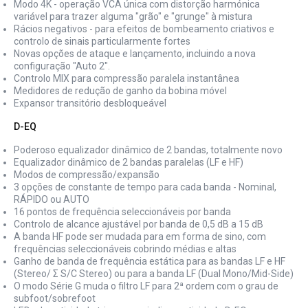
Modo 4K - operação VCA única com distorção harmónica
variável para trazer alguma "grão" e "grunge" à mistura
Rácios negativos - para efeitos de bombeamento criativos e
controlo de sinais particularmente fortes
Novas opções de ataque e lançamento, incluindo a nova
configuração "Auto 2".
Controlo MIX para compressão paralela instantânea
Medidores de redução de ganho da bobina móvel
Expansor transitório desbloqueável
D-EQ
Poderoso equalizador dinâmico de 2 bandas, totalmente novo
Equalizador dinâmico de 2 bandas paralelas (LF e HF)
Modos de compressão/expansão
3 opções de constante de tempo para cada banda - Nominal,
RÁPIDO ou AUTO
16 pontos de frequência seleccionáveis por banda
Controlo de alcance ajustável por banda de 0,5 dB a 15 dB
A banda HF pode ser mudada para em forma de sino, com
frequências seleccionáveis cobrindo médias e altas
Ganho de banda de frequência estática para as bandas LF e HF
(Stereo/ Σ S/C Stereo) ou para a banda LF (Dual Mono/Mid-Side)
O modo Série G muda o filtro LF para 2ª ordem com o grau de
subfoot/sobrefoot