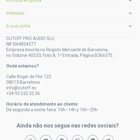

A nossa empresa

Interesse

A sua conta
CUTOFF PRO AUDIO SLU
NIF B64834377
Empresa inscrita no Registo Mercantil de Barcelona,
no Volume 40533, Folio 8, 1ª Entrada, Página B366375.
Onde estamos?
Calle Roger de Flor 122
08013 Barcelona
info@cutoff.es
+34 93 532 32 36
Horário de atendimento ao cliente:
De segunda a sexta-feira: 10h–14h y 16h–20h
Ainda não nos segue nas redes sociais?