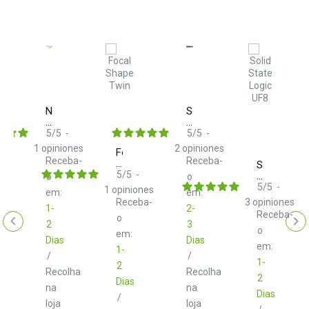
Neo
Solid
d+
State
TRS
Logic
5
/
5
-
5
/
5
-
m
Class
Fusion
1
opiniones
2
opiniones
Focal
B
Receba-
Receba-
Shape
Solid
ba-
2.0
Twin
5
/
5
-
State
m
o
o
Logic
5
/
5
-
1
opiniones
em:
em:
UF8
Receba-
3
opiniones
1-
2-
Receba-
o
2
3
o
em:
Dias
Dias
em:
1-
/
/
1-
2
Recolha
Recolha
lha
2
Dias
na
na
Dias
/
loja
loja