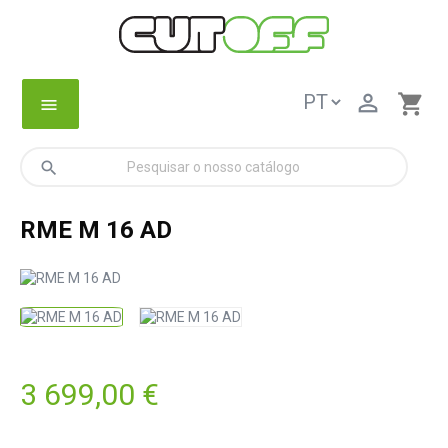

shopping_cart
menu
search
RME M 16 AD
3 699,00 €