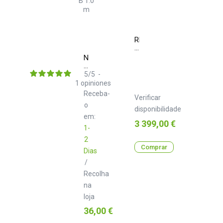
RME
M
32
Neo
AD
d+
TRS
5
/
5
-
Class
1
opiniones
B
Receba-
1.0
Verificar
m
o
disponibilidade
em:
Preço
3 399,00 €
1-
2
Comprar
Dias
/
Recolha
na
loja
Preço
36,00 €