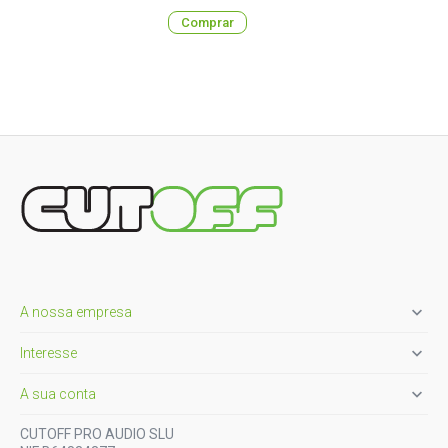
Comprar

A nossa empresa

Interesse

A sua conta
CUTOFF PRO AUDIO SLU