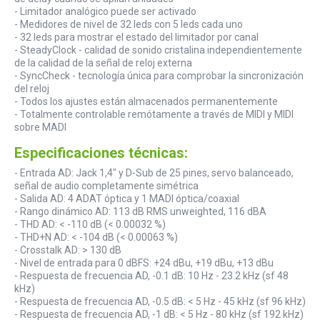
- Limitador analógico puede ser activado
- Medidores de nivel de 32 leds con 5 leds cada uno
- 32 leds para mostrar el estado del limitador por canal
- SteadyClock - calidad de sonido cristalina independientemente
de la calidad de la señal de reloj externa
- SyncCheck - tecnología única para comprobar la sincronización
del reloj
- Todos los ajustes están almacenados permanentemente
- Totalmente controlable remótamente a través de MIDI y MIDI
sobre MADI
Especificaciones técnicas:
- Entrada AD: Jack 1,4" y D-Sub de 25 pines, servo balanceado,
señal de audio completamente simétrica
- Salida AD: 4 ADAT óptica y 1 MADI óptica/coaxial
- Rango dinámico AD: 113 dB RMS unweighted, 116 dBA
- THD AD: < -110 dB (< 0.00032 %)
- THD+N AD: < -104 dB (< 0.00063 %)
- Crosstalk AD: > 130 dB
- Nivel de entrada para 0 dBFS: +24 dBu, +19 dBu, +13 dBu
- Respuesta de frecuencia AD, -0.1 dB: 10 Hz - 23.2 kHz (sf 48
kHz)
- Respuesta de frecuencia AD, -0.5 dB: < 5 Hz - 45 kHz (sf 96 kHz)
- Respuesta de frecuencia AD, -1 dB: < 5 Hz - 80 kHz (sf 192 kHz)