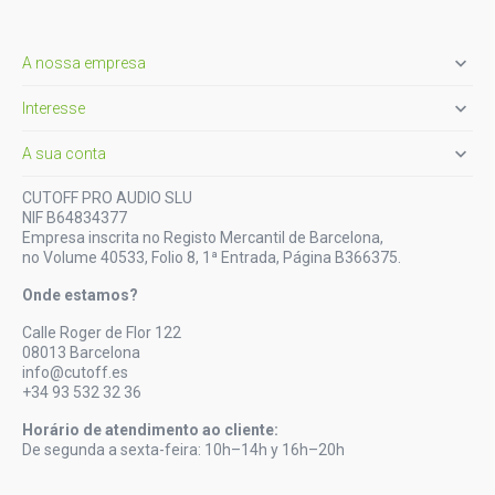

A nossa empresa

Interesse

A sua conta
CUTOFF PRO AUDIO SLU
NIF B64834377
Empresa inscrita no Registo Mercantil de Barcelona,
no Volume 40533, Folio 8, 1ª Entrada, Página B366375.
Onde estamos?
Calle Roger de Flor 122
08013 Barcelona
info@cutoff.es
+34 93 532 32 36
Horário de atendimento ao cliente:
De segunda a sexta-feira: 10h–14h y 16h–20h