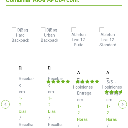
DjBag
DjBag
Hard
Urban
Ableton
Ableton
Backpack
Backpack
Live
Live
Receba-
Receba-
12
12
5
/
5
-
5
/
5
-
o
o
Suite
Standard
1
opiniones
1
opiniones
em:
em:
Entrega
Entrega
asse
1-
1-
em:
em:
IK
2
2
1-
1-
ba-
Dias
Dias
-
2
2
/
/
Horas
Horas
ton
Recolha
Recolha
/
/