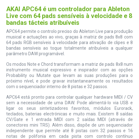
AKAI APC64 é um controlador para Ableton
Live com 64 pads sensíveis à velocidade e 8
bandas tácteis atribuíveis
APC64 permite o controlo preciso do Ableton Live para produção
musical e actuações ao vivo, graças à matriz de pads 8x8 com
64 pads RGB sensíveis à velocidade para ativação de clipes e 8
bandas sensíveis ao toque totalmente atribuíveis a qualquer
parâmetro DAW programável.
Os modos Note e Chord transformam a matriz de pads 8x8 num
instrumento musical expressivo e inspirador com as opções
Probability ou Mutate que levam as suas produções para o
próximo nível, e pode gravar instantaneamente os resultados
com o sequenciador interno de 8 pistas e 32 passos.
APC64 está pronto para controlar qualquer hardware MIDI / CV
sem a necessidade de uma DAW. Pode alimentá-lo via USB e
ligar os seus sintetizadores favoritos, módulos Eurorack,
teclados, baterias electrónicas e muito mais. Existem 8 saídas
CV/Gate e 1 entrada MIDI com 2 saídas MIDI (através de
conectores mini TRS). Além disso, dispõe de um sequenciador
independente que permite até 8 pistas com 32 passos e 16
notas de polifonia em cada pista com controlo contínuo