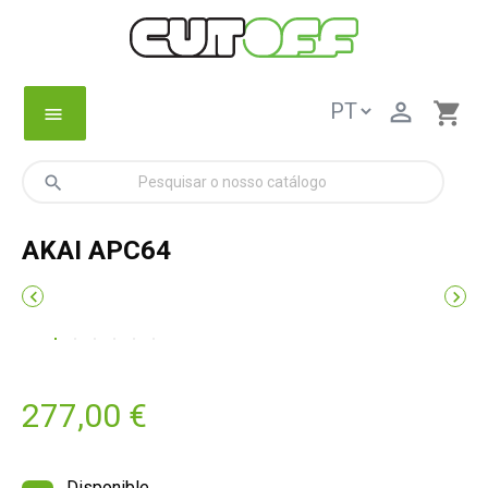

shopping_cart
menu
search
AKAI APC64


277,00 €
Disponible