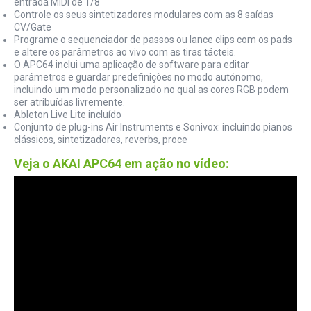
entrada MIDI de 1/8
Controle os seus sintetizadores modulares com as 8 saídas
CV/Gate
Programe o sequenciador de passos ou lance clips com os pads
e altere os parâmetros ao vivo com as tiras tácteis.
O APC64 inclui uma aplicação de software para editar
parâmetros e guardar predefinições no modo autónomo,
incluindo um modo personalizado no qual as cores RGB podem
ser atribuídas livremente.
Ableton Live Lite incluído
Conjunto de plug-ins Air Instruments e Sonivox: incluindo pianos
clássicos, sintetizadores, reverbs, proce
Veja o AKAI APC64 em ação no vídeo: