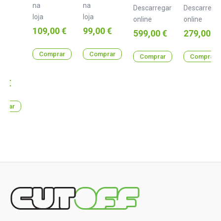
na
na
Descarregar
Descarrega
loja
loja
online
online
4
Preço
Preço
109,00 €
99,00 €
Preço
Preço
599,00 €
279,00 €
lha
Comprar
Comprar
Comprar
Comprar
0 €
prar