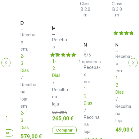
Eve
Audio
Monkey
SC
Banana
ie
Receba-
207
Turbo
Receba-
o
6
Neo
Neo
ba-
o
Black
ive
em:
d+
d+
em:
XLR
TRS
5
/
5
-
2-
Receba-
Class
Class
1-
1
opiniones
3
o
B
B
Receba-
2
2.0
3.0
Dias
em:
m
o
m
Dias
/
1-
em:
/
Recolha
2
1-
Recolha
na
Dias
lha
2
na
loja
/
Dias
loja
em
Recolha
/
Preço normal
321,00 €
2-
na
Preço
Recolha
0 €
265,00 €
3
loja
na
Dias
Preço
49,00 €
Comprar
loja
prar
Preço
579,00 €