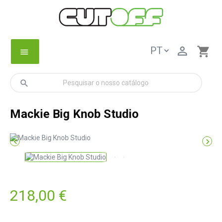

shopping_cart
menu
search
Mackie Big Knob Studio


218,00 €