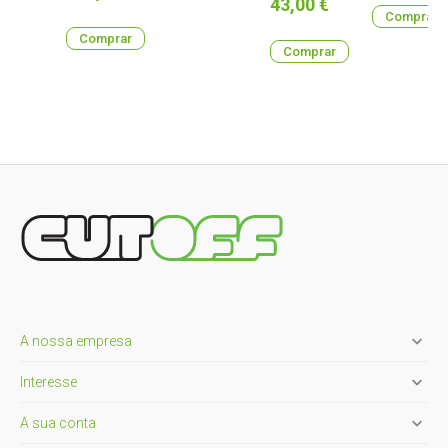
Preço
43,00 €
Comprar
Comprar
Comprar

A nossa empresa

Interesse

A sua conta