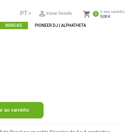

O seu carrinho
shopping_cart
Iniciar Sessão
0
0,00 €
MARCAS
PIONEER DJ | ALPHATHETA
ar ao carrinho