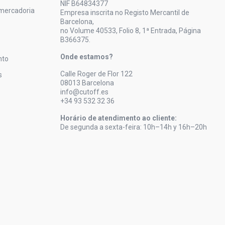
NIF B64834377
mercadoria
Empresa inscrita no Registo Mercantil de
Barcelona,
no Volume 40533, Folio 8, 1ª Entrada, Página
B366375.
Onde estamos?
nto
Calle Roger de Flor 122
s
08013 Barcelona
info@cutoff.es
+34 93 532 32 36
Horário de atendimento ao cliente:
De segunda a sexta-feira: 10h–14h y 16h–20h