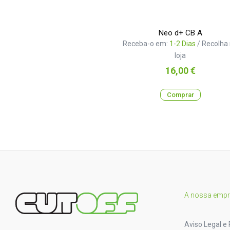
Neo d+ CB A
Receba-o em:
1-2 Dias
/ Recolha
loja
Preço
16,00 €
Comprar
A nossa emp
Aviso Legal e 