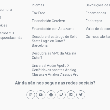
Idiomas
Devoluções de 
 compra
Tax Free
Encomendas
f
Financiación Cetelem
Endereços
okies
Financiación con Aplazame
Vales de desco
vemos tus
Descubre el catálogo de Solid
Os meus alerta
respuestas más
State Logic en Cutoff
Barcelona
Descubra as MPC da Akai na
Cutoff
Universal Audio Apollo X
Gen2: Novos pacotes Analog
Classics e Analog Classics Pro
Ainda não nos segue nas redes sociais?