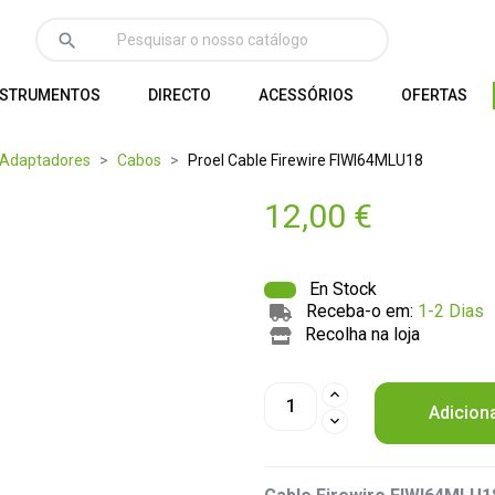
search
NSTRUMENTOS
DIRECTO
ACESSÓRIOS
OFERTAS
 Adaptadores
Cabos
Proel Cable Firewire FIWI64MLU18
12,00 €
En Stock
Receba-o em:
1-2 Dias
Recolha na loja
Adicion