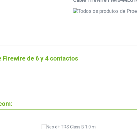
Cable Firewire FIWI64MLU18
 Firewire de 6 y 4 contactos
 com: