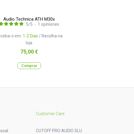
Audio Technica ATH M30x
5
/
5
-
1
opiniones
eceba-o em:
1-2 Dias
/ Recolha na
loja
Preço
75,00 €
Comprar
Customer Care
soal
CUTOFF PRO AUDIO SLU