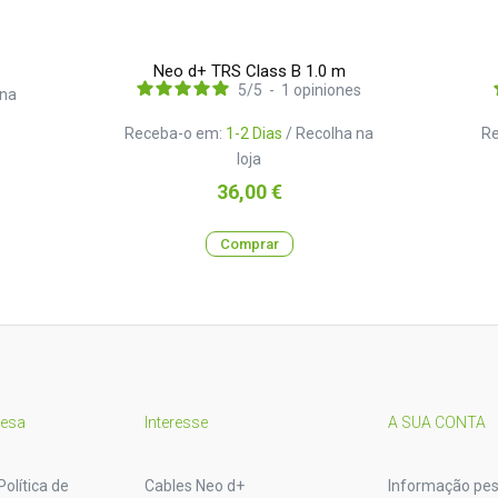
Neo d+ TRS Class B 1.0 m
5
/
5
-
1
opiniones
 na
Receba-o em:
1-2 Dias
/ Recolha na
R
loja
Preço
36,00 €
Comprar
resa
Interesse
A SUA CONTA
Política de
Cables Neo d+
Informação pes