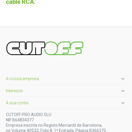
cable RCA.

A nossa empresa

Interesse

A sua conta
CUTOFF PRO AUDIO SLU
NIF B64834377
Empresa inscrita no Registo Mercantil de Barcelona,
no Volume 40533, Folio 8, 1ª Entrada, Página B366375.