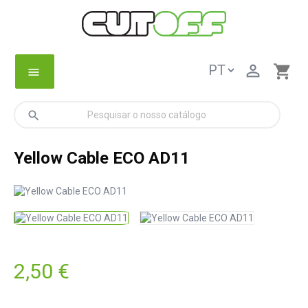

shopping_cart
menu
search
Yellow Cable ECO AD11
2,50 €