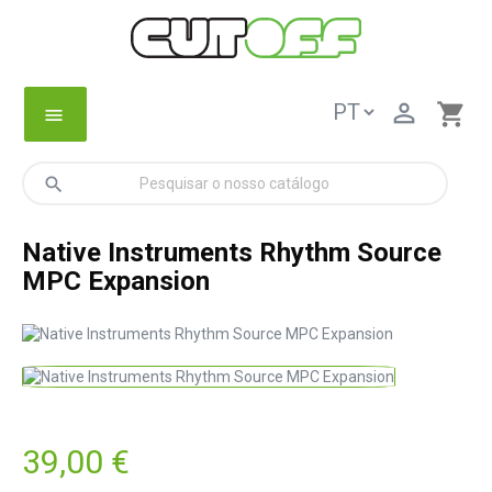

shopping_cart
menu
search
Native Instruments Rhythm Source
MPC Expansion
39,00 €