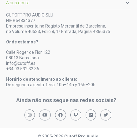

A sua conta
CUTOFF PRO AUDIO SLU
NIF B64834377
Empresa inscrita no Registo Mercantil de Barcelona,
no Volume 40533, Folio 8, 1ª Entrada, Página B366375.
Onde estamos?
Calle Roger de Flor 122
08013 Barcelona
info@cutoff.es
+34 93 532 32 36
Horário de atendimento ao cliente:
De segunda a sexta-feira: 10h–14h y 16h–20h
Ainda não nos segue nas redes sociais?
© 2005-2026
Cutoff Pro Audio