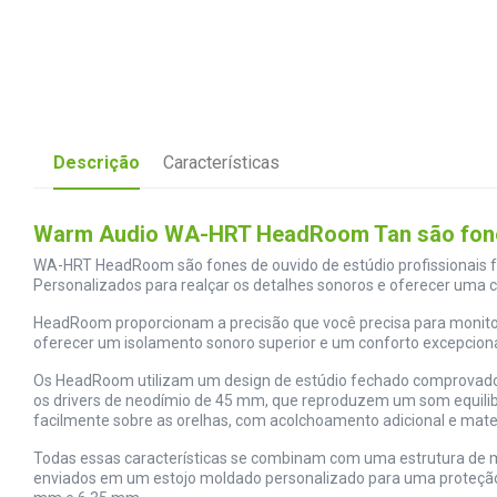
Descrição
Características
Warm Audio WA-HRT HeadRoom Tan são fones 
WA-HRT HeadRoom são fones de ouvido de estúdio profissionais f
Personalizados para realçar os detalhes sonoros e oferecer uma 
HeadRoom proporcionam a precisão que você precisa para monitor
oferecer um isolamento sonoro superior e um conforto excepcional
Os HeadRoom utilizam um design de estúdio fechado comprovado pa
os drivers de neodímio de 45 mm, que reproduzem um som equilib
facilmente sobre as orelhas, com acolchoamento adicional e mate
Todas essas características se combinam com uma estrutura de me
enviados em um estojo moldado personalizado para uma proteção 