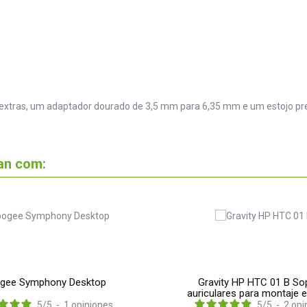
as extras, um adaptador dourado de 3,5 mm para 6,35 mm e um estojo p
an com:
gee Symphony Desktop
Gravity HP HTC 01 B So
auriculares para montaje 
5
/
5
-
1
opiniones
5
/
5
-
2
opi