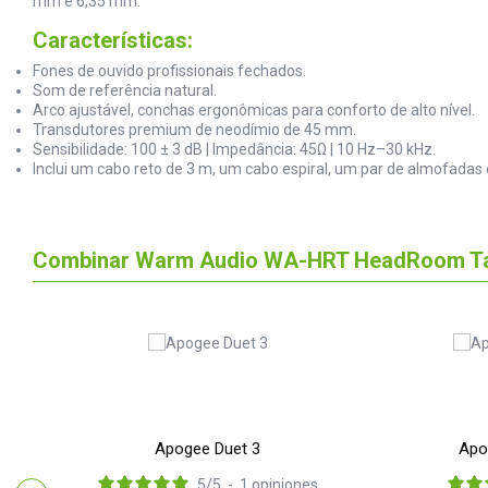
mm e 6,35 mm.
Características:
Fones de ouvido profissionais fechados.
Som de referência natural.
Arco ajustável, conchas ergonômicas para conforto de alto nível.
Transdutores premium de neodímio de 45 mm.
Sensibilidade: 100 ± 3 dB | Impedância: 45Ω | 10 Hz–30 kHz.
Inclui um cabo reto de 3 m, um cabo espiral, um par de almofad
Combinar Warm Audio WA-HRT HeadRoom T
Apogee Duet 3
Apo
5
/
5
-
1
opiniones