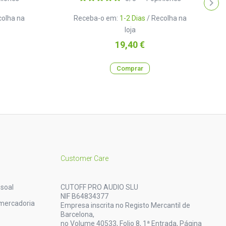
colha na
Receba-o em:
1-2 Dias
/ Recolha na
loja
Preço
19,40 €
Comprar
Customer Care
soal
CUTOFF PRO AUDIO SLU
NIF B64834377
mercadoria
Empresa inscrita no Registo Mercantil de
Barcelona,
no Volume 40533, Folio 8, 1ª Entrada, Página