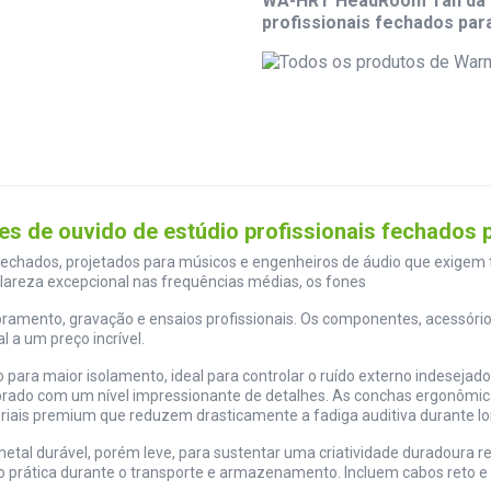
WA-HRT HeadRoom Tan da W
profissionais fechados par
de ouvido de estúdio profissionais fechados pa
echados, projetados para músicos e engenheiros de áudio que exigem 
clareza excepcional nas frequências médias, os fones
amento, gravação e ensaios profissionais. Os componentes, acessóri
 a um preço incrível.
ra maior isolamento, ideal para controlar o ruído externo indesejado
rado com um nível impressionante de detalhes. As conchas ergonômic
riais premium que reduzem drasticamente a fadiga auditiva durante l
tal durável, porém leve, para sustentar uma criatividade duradoura 
prática durante o transporte e armazenamento. Incluem cabos reto e 