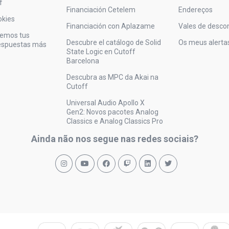
f
Financiación Cetelem
Endereços
okies
Financiación con Aplazame
Vales de desco
vemos tus
Descubre el catálogo de Solid
Os meus alerta
respuestas más
State Logic en Cutoff
Barcelona
Descubra as MPC da Akai na
Cutoff
Universal Audio Apollo X
Gen2: Novos pacotes Analog
Classics e Analog Classics Pro
Ainda não nos segue nas redes sociais?