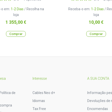
-o em:
1-2 Dias
/ Recolha na
Receba-o em:
1-2 Dias
/ Re
loja
loja
Preço
Preço
1 355,00 €
10,00 €
Comprar
Comprar
resa
Interesse
A SUA CONTA
Política de
Cables Neo d+
Informação pes
Idiomas
Devoluções de 
 compra
Tax Free
Encomendas