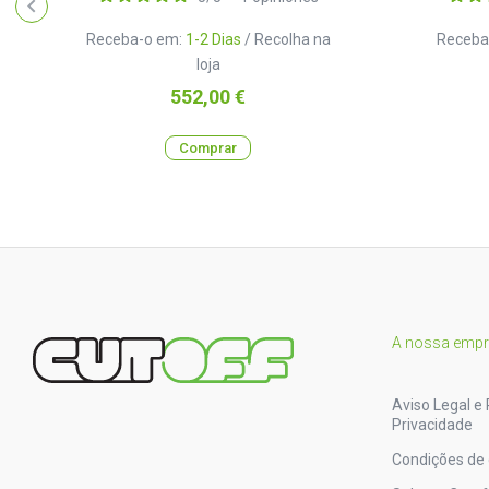
Receba-o em:
1-2 Dias
/ Recolha na
Receba
loja
Preço
552,00 €
Comprar
A nossa emp
Aviso Legal e 
Privacidade
Condições de