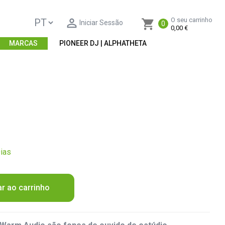

O seu carrinho
shopping_cart
Iniciar Sessão
0
0,00 €
MARCAS
PIONEER DJ | ALPHATHETA
ias
ar ao carrinho