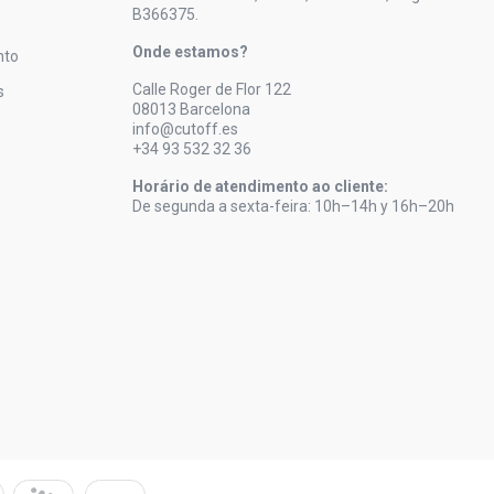
B366375.
Onde estamos?
nto
Calle Roger de Flor 122
s
08013 Barcelona
info@cutoff.es
+34 93 532 32 36
Horário de atendimento ao cliente:
De segunda a sexta-feira: 10h–14h y 16h–20h