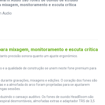
arm Audio são fones de ouvido de estúdio
a mixagem, monitoramento e escuta crítica
ra mixagem, monitoramento e escuta crítica
tanto precisão sonora quanto um ajuste ergonômico.
os e a qualidade de construção se unem neste fone premium para
 durante gravações, mixagens e edições. O coração dos fones são
as e a almofada do arco foram projetadas para se ajustarem
ongas sessões.
reduzindo o cansaço auditivo. Os fones de ouvido HeadRoom são
espiral desmontáveis, almofadas extras e adaptador TRS de 3,5