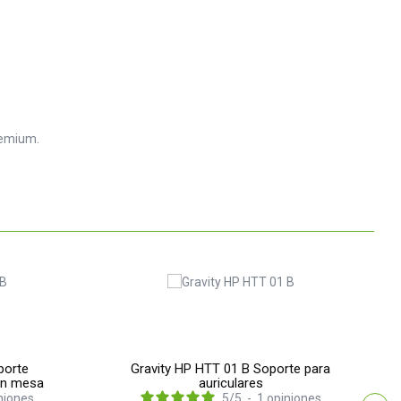
remium.
porte
Gravity HP HTT 01 B Soporte para
en mesa
auriculares
niones
5
/
5
-
1
opiniones