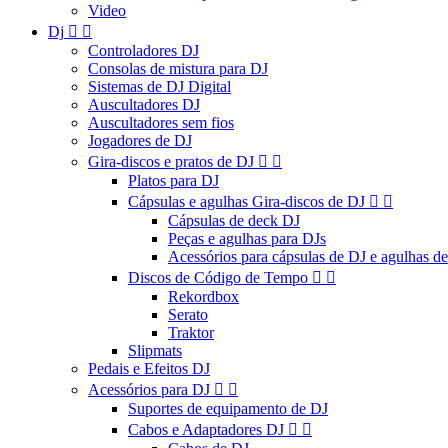
Video
Dj


Controladores DJ
Consolas de mistura para DJ
Sistemas de DJ Digital
Auscultadores DJ
Auscultadores sem fios
Jogadores de DJ
Gira-discos e pratos de DJ


Platos para DJ
Cápsulas e agulhas Gira-discos de DJ


Cápsulas de deck DJ
Peças e agulhas para DJs
Acessórios para cápsulas de DJ e agulhas d
Discos de Código de Tempo


Rekordbox
Serato
Traktor
Slipmats
Pedais e Efeitos DJ
Acessórios para DJ


Suportes de equipamento de DJ
Cabos e Adaptadores DJ

