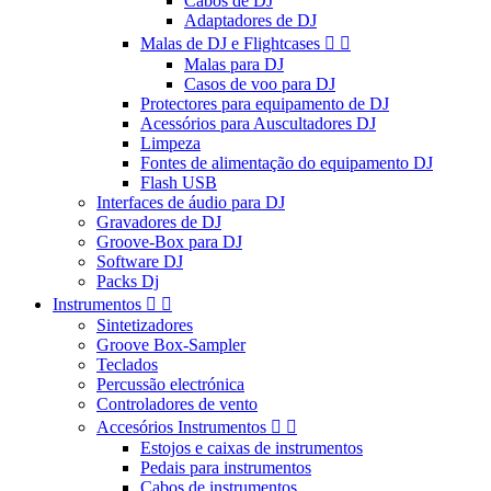
Cabos de DJ
Adaptadores de DJ
Malas de DJ e Flightcases


Malas para DJ
Casos de voo para DJ
Protectores para equipamento de DJ
Acessórios para Auscultadores DJ
Limpeza
Fontes de alimentação do equipamento DJ
Flash USB
Interfaces de áudio para DJ
Gravadores de DJ
Groove-Box para DJ
Software DJ
Packs Dj
Instrumentos


Sintetizadores
Groove Box-Sampler
Teclados
Percussão electrónica
Controladores de vento
Accesórios Instrumentos


Estojos e caixas de instrumentos
Pedais para instrumentos
Cabos de instrumentos