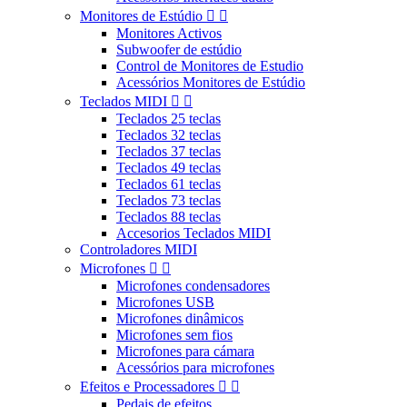
Monitores de Estúdio


Monitores Activos
Subwoofer de estúdio
Control de Monitores de Estudio
Acessórios Monitores de Estúdio
Teclados MIDI


Teclados 25 teclas
Teclados 32 teclas
Teclados 37 teclas
Teclados 49 teclas
Teclados 61 teclas
Teclados 73 teclas
Teclados 88 teclas
Accesorios Teclados MIDI
Controladores MIDI
Microfones


Microfones condensadores
Microfones USB
Microfones dinâmicos
Microfones sem fios
Microfones para cámara
Acessórios para microfones
Efeitos e Processadores


Pedais de efeitos