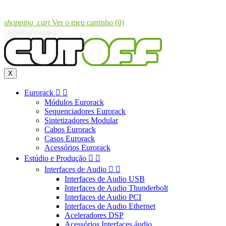
shopping_cart
Ver o meu carrinho
(0)
Finalizar compra
X
Eurorack


Módulos Eurorack
Sequenciadores Eurorack
Sintetizadores Modular
Cabos Eurorack
Casos Eurorack
Acessórios Eurorack
Estúdio e Produção


Interfaces de Audio


Interfaces de Audio USB
Interfaces de Audio Thunderbolt
Interfaces de Audio PCI
Interfaces de Audio Ethernet
Aceleradores DSP
Acessórios Interfaces áudio