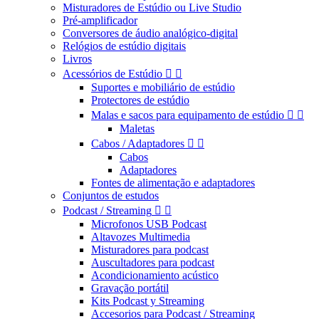
Misturadores de Estúdio ou Live Studio
Pré-amplificador
Conversores de áudio analógico-digital
Relógios de estúdio digitais
Livros
Acessórios de Estúdio


Suportes e mobiliário de estúdio
Protectores de estúdio
Malas e sacos para equipamento de estúdio


Maletas
Cabos / Adaptadores


Cabos
Adaptadores
Fontes de alimentação e adaptadores
Conjuntos de estudos
Podcast / Streaming


Microfonos USB Podcast
Altavozes Multimedia
Misturadores para podcast
Auscultadores para podcast
Acondicionamiento acústico
Gravação portátil
Kits Podcast y Streaming
Accesorios para Podcast / Streaming