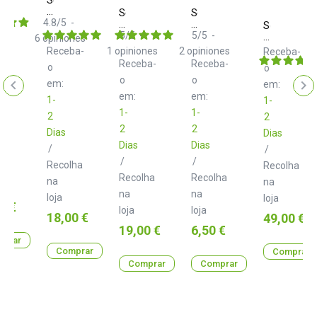
Almohadilla
Sennheiser
Sennheiser
asse
HD
4.8
/
5
-
Almohadilla
Almohadilla
IK
Sennheiser
25
terciopelo
arco
5
/
5
-
5
/
5
-
HD
6
opiniones
ba-
HD
HD
-
25
Receba-
1
opiniones
2
opiniones
Receba-
25
25
70
Receba-
Receba-
o
o
phones
Ohms
o
o
Capsule
em:
em:
em:
em:
1-
1-
1-
1-
2
2
2
2
Dias
Dias
Dias
Dias
/
/
lha
/
/
Recolha
Recolha
Recolha
Recolha
na
na
na
na
loja
loja
0 €
loja
loja
Preço
18,00 €
Preço
49,00 €
Preço
Preço
19,00 €
6,50 €
prar
Comprar
Comprar
Comprar
Comprar