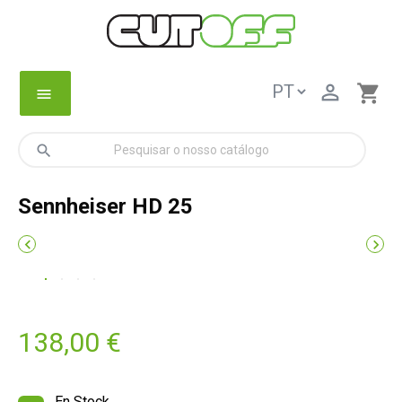

shopping_cart
menu
search
Sennheiser HD 25


138,00 €
En Stock