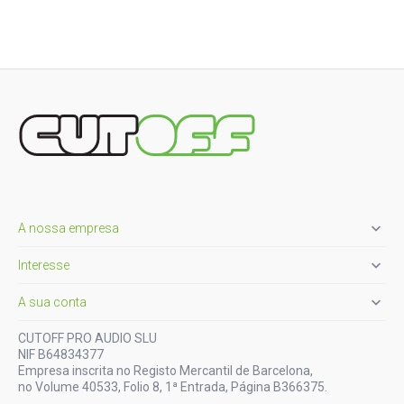

A nossa empresa

Interesse

A sua conta
CUTOFF PRO AUDIO SLU
NIF B64834377
Empresa inscrita no Registo Mercantil de Barcelona,
no Volume 40533, Folio 8, 1ª Entrada, Página B366375.