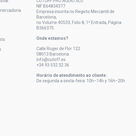
soal
CUTOFF PRO AUDIO SLU
NIF B64834377
mercadoria
Empresa inscrita no Registo Mercantil de
Barcelona,
no Volume 40533, Folio 8, 1ª Entrada, Página
B366375.
Onde estamos?
nto
Calle Roger de Flor 122
s
08013 Barcelona
info@cutoff.es
+34 93 532 32 36
Horário de atendimento ao cliente:
De segunda a sexta-feira: 10h–14h y 16h–20h