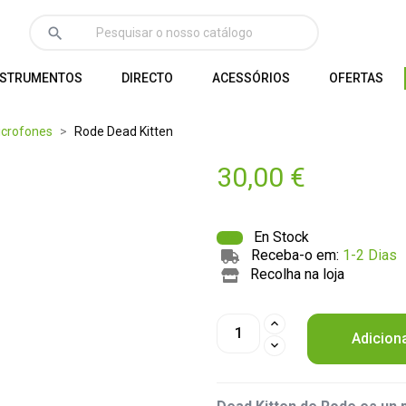
search
NSTRUMENTOS
DIRECTO
ACESSÓRIOS
OFERTAS
icrofones
Rode Dead Kitten
30,00 €
En Stock
Receba-o em:
1-2 Dias
Recolha na loja
Adicion