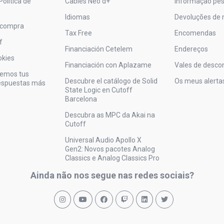
Política de
Cables Neo d+
Informação pes
Idiomas
Devoluções de 
 compra
Tax Free
Encomendas
f
Financiación Cetelem
Endereços
okies
Financiación con Aplazame
Vales de desco
vemos tus
Descubre el catálogo de Solid
Os meus alerta
respuestas más
State Logic en Cutoff
Barcelona
Descubra as MPC da Akai na
Cutoff
Universal Audio Apollo X
Gen2: Novos pacotes Analog
Classics e Analog Classics Pro
Ainda não nos segue nas redes sociais?