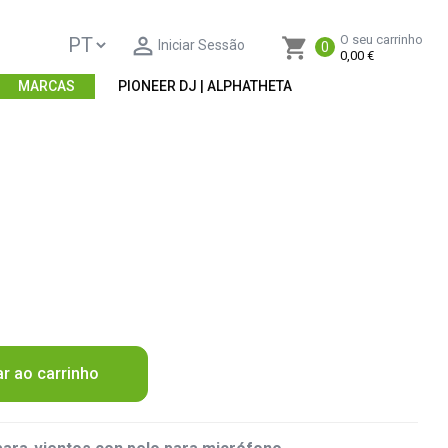

O seu carrinho
shopping_cart
Iniciar Sessão
0
0,00 €
MARCAS
PIONEER DJ | ALPHATHETA
ar ao carrinho