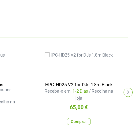
us
HPC-HD25 V2 for DJs 1.8m Black
niones
Receba-o em:
1-2 Dias
/ Recolha na
loja
colha na
Preço
65,00 €
Comprar