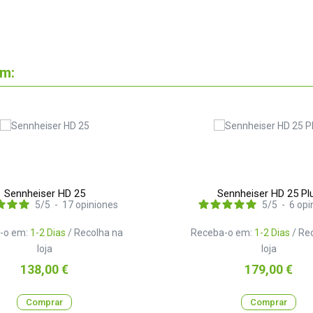
om:
Sennheiser HD 25
Sennheiser HD 25 Pl
5
/
5
-
17
opiniones
5
/
5
-
6
opi
-o em:
1-2 Dias
/ Recolha na
Receba-o em:
1-2 Dias
/ Re
loja
loja
Preço
Preço
138,00 €
179,00 €
Comprar
Comprar