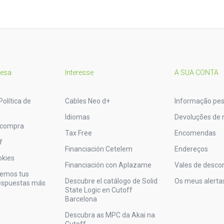
resa
Interesse
A SUA CONTA
Política de
Cables Neo d+
Informação pes
Idiomas
Devoluções de 
 compra
Tax Free
Encomendas
f
Financiación Cetelem
Endereços
okies
Financiación con Aplazame
Vales de desco
vemos tus
Descubre el catálogo de Solid
Os meus alerta
respuestas más
State Logic en Cutoff
Barcelona
Descubra as MPC da Akai na
Cutoff