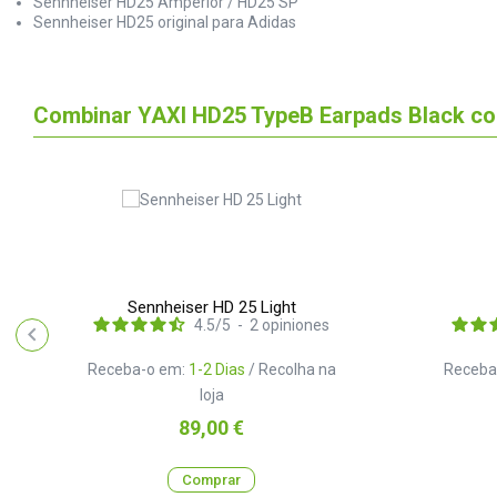
Sennheiser HD25 Amperior / HD25 SP
Sennheiser HD25 original para Adidas
Combinar YAXI HD25 TypeB Earpads Black c
Sennheiser HD 25 Light
4.5
/
5
-
2
opiniones
Receba-o em:
1-2 Dias
/ Recolha na
Receba
loja
Preço
89,00 €
Comprar