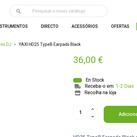
search
NSTRUMENTOS
DIRECTO
ACESSÓRIOS
OFERTAS
res DJ
YAXI HD25 TypeB Earpads Black
36,00 €
En Stock
Receba-o em:
1-2 Dias
Recolha na loja
Adicion