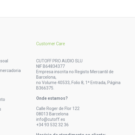
Customer Care
soal
CUTOFF PRO AUDIO SLU
NIF B64834377
mercadoria
Empresa inscrita no Registo Mercantil de
Barcelona,
no Volume 40533, Folio 8, 1ª Entrada, Página
B366375.
Onde estamos?
nto
Calle Roger de Flor 122
s
08013 Barcelona
info@cutoff.es
+34 93 532 32 36
Horário de atendimento ao cliente: