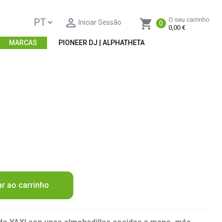

O seu carrinho
shopping_cart
Iniciar Sessão
0
0,00 €
MARCAS
PIONEER DJ | ALPHATHETA
ar ao carrinho