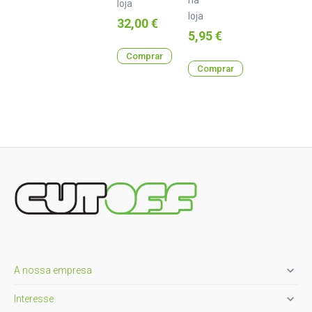
loja
loja
Preço
32,00 €
Preço
5,95 €
Comprar
Comprar

A nossa empresa

Interesse