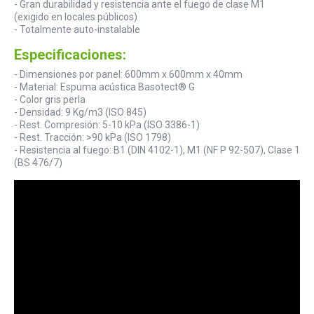
- Gran durabilidad y resistencia ante el fuego de clase M1
(exigido en locales públicos)
- Totalmente auto-instalable
Especificaciones:
- Dimensiones por panel: 600mm x 600mm x 40mm
- Material: Espuma acústica Basotect® G
- Color gris perla
- Densidad: 9 Kg/m3 (ISO 845)
- Rest. Compresión: 5-10 kPa (ISO 3386-1)
- Rest. Tracción: >90 kPa (ISO 1798)
- Resistencia al fuego: B1 (DIN 4102-1), M1 (NF P 92-507), Clase 1
(BS 476/7)