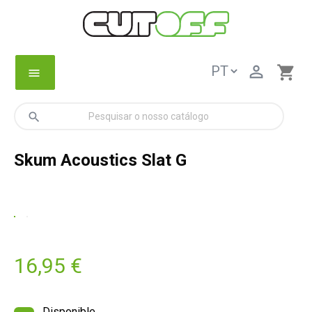

shopping_cart
menu
search
Skum Acoustics Slat G
16,95 €
Disponible