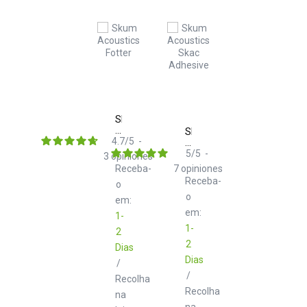
Skum
Acoustics
Skum
Fotter
4.7
/
5
-
Acoustics
Skac
5
/
5
-
3
opiniones
Adhesive
Receba-
7
opiniones
Receba-
o
o
em:
em:
1-
1-
2
2
Dias
Dias
/
/
Recolha
Recolha
na
na