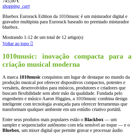
Preço
745,00 €
shopping_cart
Bluebox Eurorack Edition da 1010music é um misturador digital e
gravador multipista para Eurorack baseado no premiado misturador
bluebox.
Mostrando 1-12 de um total de 12 artigo(s)
Voltar ao topo

1010music: inovação compacta para a
criação musical moderna
A marca
1010music
conquistou um lugar de destaque no mundo da
produção musical por oferecer dispositivos compactos, potentes e
versáteis, desenvolvidos para músicos, produtores e criadores que
buscam flexibilidade sem abrir mão da qualidade. Fundada pelo
engenheiro e músico Aaron Higgins, a 1010music combina design
inteligente com tecnologia avançada para oferecer ferramentas que
transformam qualquer ambiente em um estúdio criativo portátil.
Entre seus produtos mais populares estão o
Blackbox
— um
sampler e sequenciador autônomo com tela sensível ao toque — e o
Bluebox
, um mixer digital que permite gravar e processar áudio