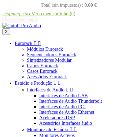
Total (sin impuestos) :
0,00 €
shopping_cart
Ver o meu carrinho
(0)
Finalizar compra
X
Eurorack


Módulos Eurorack
Sequenciadores Eurorack
Sintetizadores Modular
Cabos Eurorack
Casos Eurorack
Acessórios Eurorack
Estúdio e Produção


Interfaces de Audio


Interfaces de Audio USB
Interfaces de Audio Thunderbolt
Interfaces de Audio PCI
Interfaces de Audio Ethernet
Aceleradores DSP
Acessórios Interfaces áudio
Monitores de Estúdio


Monitores Activos