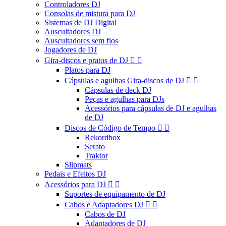
Controladores DJ
Consolas de mistura para DJ
Sistemas de DJ Digital
Auscultadores DJ
Auscultadores sem fios
Jogadores de DJ
Gira-discos e pratos de DJ


Platos para DJ
Cápsulas e agulhas Gira-discos de DJ


Cápsulas de deck DJ
Peças e agulhas para DJs
Acessórios para cápsulas de DJ e agulhas
de DJ
Discos de Código de Tempo


Rekordbox
Serato
Traktor
Slipmats
Pedais e Efeitos DJ
Acessórios para DJ


Suportes de equipamento de DJ
Cabos e Adaptadores DJ


Cabos de DJ
Adaptadores de DJ