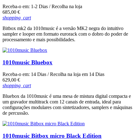
Receba-o em:
1-2 Dias
/ Recolha na loja
Preço
685,00 €
shopping_cart
Bitbox mk2 da 1010music é a versão MK2 negra do intuitivo
sampler e looper em formato eurorack com o dobro do poder de
processamento e mais possibilidades.
1010music Bluebox
Receba-o em:
14 Dias
/ Recolha na loja em
14 Dias
Preço
629,00 €
shopping_cart
Bluebox da 1010music é uma mesa de mistura digital compacta e
um gravador multitrack com 12 canais de entrada, ideal para
configurações modulares com sintetizadores, samplers e máquinas
de percussão.
1010music Bitbox micro Black Edition