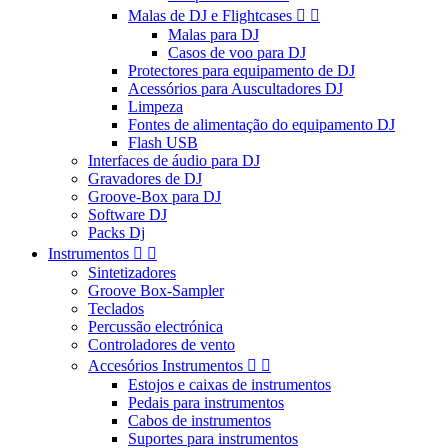
Malas de DJ e Flightcases


Malas para DJ
Casos de voo para DJ
Protectores para equipamento de DJ
Acessórios para Auscultadores DJ
Limpeza
Fontes de alimentação do equipamento DJ
Flash USB
Interfaces de áudio para DJ
Gravadores de DJ
Groove-Box para DJ
Software DJ
Packs Dj
Instrumentos


Sintetizadores
Groove Box-Sampler
Teclados
Percussão electrónica
Controladores de vento
Accesórios Instrumentos


Estojos e caixas de instrumentos
Pedais para instrumentos
Cabos de instrumentos
Suportes para instrumentos