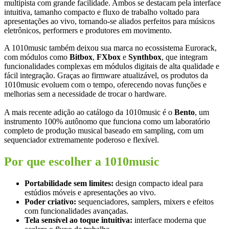
multipista com grande facilidade. Ambos se destacam pela interface
intuitiva, tamanho compacto e fluxo de trabalho voltado para
apresentações ao vivo, tornando-se aliados perfeitos para músicos
eletrônicos, performers e produtores em movimento.
A 1010music também deixou sua marca no ecossistema Eurorack,
com módulos como
Bitbox
,
FXbox
e
Synthbox
, que integram
funcionalidades complexas em módulos digitais de alta qualidade e
fácil integração. Graças ao firmware atualizável, os produtos da
1010music evoluem com o tempo, oferecendo novas funções e
melhorias sem a necessidade de trocar o hardware.
A mais recente adição ao catálogo da 1010music é o
Bento
, um
instrumento 100% autônomo que funciona como um laboratório
completo de produção musical baseado em sampling, com um
sequenciador extremamente poderoso e flexível.
Por que escolher a 1010music
Portabilidade sem limites:
design compacto ideal para
estúdios móveis e apresentações ao vivo.
Poder criativo:
sequenciadores, samplers, mixers e efeitos
com funcionalidades avançadas.
Tela sensível ao toque intuitiva:
interface moderna que