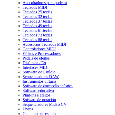
Auscultadores para podcast
Teclados MIDI
Teclados 25 teclas
Teclados 32 teclas
Teclados 37 teclas
Teclados 49 teclas
Teclados 61 teclas
Teclados 73 teclas
Teclados 88 teclas
Accesorios Teclados MIDI
Controladores MIDI
Efeitos e Processadores
Pedais de efeitos
Dinâmica / Eq
Interfaces MIDI
Software de Estúdio
Sequenciadores DAW
Instrumentos virtuais
Software de correcção acústica
Software educativo
Plug-ins e efeitos
Sofware de notación
Sequenciadores Midi o CV
Livros
Conjuntos de estudos