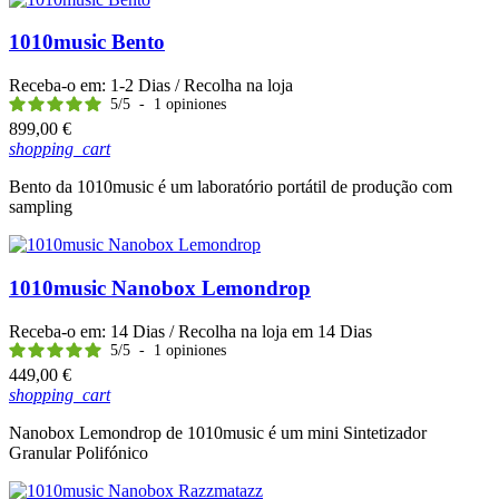
1010music Bento
Receba-o em:
1-2 Dias
/ Recolha na loja
5
/
5
-
1
opiniones
Preço
899,00 €
shopping_cart
Bento da 1010music é um laboratório portátil de produção com
sampling
1010music Nanobox Lemondrop
Receba-o em:
14 Dias
/ Recolha na loja em
14 Dias
5
/
5
-
1
opiniones
Preço
449,00 €
shopping_cart
Nanobox Lemondrop de 1010music é um mini Sintetizador
Granular Polifónico