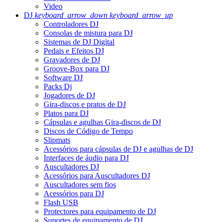
Video
DJ
keyboard_arrow_down
keyboard_arrow_up
Controladores DJ
Consolas de mistura para DJ
Sistemas de DJ Digital
Pedais e Efeitos DJ
Gravadores de DJ
Groove-Box para DJ
Software DJ
Packs Dj
Jogadores de DJ
Gira-discos e pratos de DJ
Platos para DJ
Cápsulas e agulhas Gira-discos de DJ
Discos de Código de Tempo
Slipmats
Acessórios para cápsulas de DJ e agulhas de DJ
Interfaces de áudio para DJ
Auscultadores DJ
Acessórios para Auscultadores DJ
Auscultadores sem fios
Acessórios para DJ
Flash USB
Protectores para equipamento de DJ
Suportes de equipamento de DJ