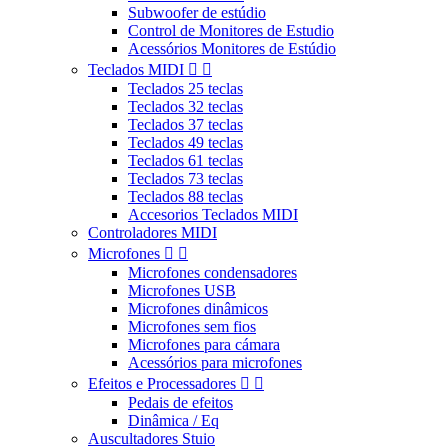
Subwoofer de estúdio
Control de Monitores de Estudio
Acessórios Monitores de Estúdio
Teclados MIDI


Teclados 25 teclas
Teclados 32 teclas
Teclados 37 teclas
Teclados 49 teclas
Teclados 61 teclas
Teclados 73 teclas
Teclados 88 teclas
Accesorios Teclados MIDI
Controladores MIDI
Microfones


Microfones condensadores
Microfones USB
Microfones dinâmicos
Microfones sem fios
Microfones para cámara
Acessórios para microfones
Efeitos e Processadores


Pedais de efeitos
Dinâmica / Eq
Auscultadores Stuio