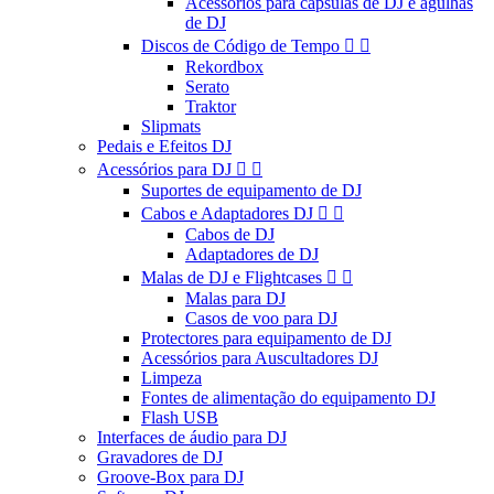
Acessórios para cápsulas de DJ e agulhas
de DJ
Discos de Código de Tempo


Rekordbox
Serato
Traktor
Slipmats
Pedais e Efeitos DJ
Acessórios para DJ


Suportes de equipamento de DJ
Cabos e Adaptadores DJ


Cabos de DJ
Adaptadores de DJ
Malas de DJ e Flightcases


Malas para DJ
Casos de voo para DJ
Protectores para equipamento de DJ
Acessórios para Auscultadores DJ
Limpeza
Fontes de alimentação do equipamento DJ
Flash USB
Interfaces de áudio para DJ
Gravadores de DJ
Groove-Box para DJ