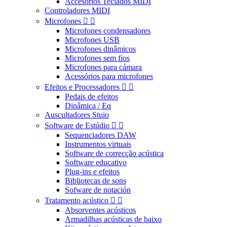
Accesorios Teclados MIDI
Controladores MIDI
Microfones


Microfones condensadores
Microfones USB
Microfones dinâmicos
Microfones sem fios
Microfones para cámara
Acessórios para microfones
Efeitos e Processadores


Pedais de efeitos
Dinâmica / Eq
Auscultadores Stuio
Software de Estúdio


Sequenciadores DAW
Instrumentos virtuais
Software de correcção acústica
Software educativo
Plug-ins e efeitos
Bibliotecas de sons
Sofware de notación
Tratamento acústico


Absorventes acústicos
Armadilhas acústicas de baixo