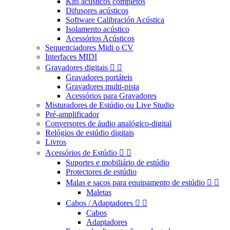
Kits acústicos completos
Difusores acústicos
Software Calibración Acústica
Isolamento acústico
Acessórios Acústicos
Sequenciadores Midi o CV
Interfaces MIDI
Gravadores digitais


Gravadores portáteis
Gravadores multi-pista
Acessórios para Gravadores
Misturadores de Estúdio ou Live Studio
Pré-amplificador
Conversores de áudio analógico-digital
Relógios de estúdio digitais
Livros
Acessórios de Estúdio


Suportes e mobiliário de estúdio
Protectores de estúdio
Malas e sacos para equipamento de estúdio


Maletas
Cabos / Adaptadores


Cabos
Adaptadores