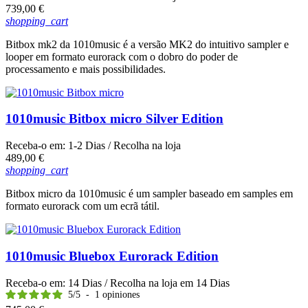
Preço
739,00 €
shopping_cart
Bitbox mk2 da 1010music é a versão MK2 do intuitivo sampler e
looper em formato eurorack com o dobro do poder de
processamento e mais possibilidades.
1010music Bitbox micro Silver Edition
Receba-o em:
1-2 Dias
/ Recolha na loja
Preço
489,00 €
shopping_cart
Bitbox micro da 1010music é um sampler baseado em samples em
formato eurorack com um ecrã tátil.
1010music Bluebox Eurorack Edition
Receba-o em:
14 Dias
/ Recolha na loja em
14 Dias
5
/
5
-
1
opiniones