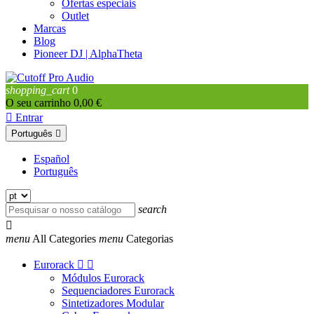
Ofertas especiais
Outlet
Marcas
Blog
Pioneer DJ | AlphaTheta
shopping_cart
0
O seu carrinho
0,00 €

Entrar
Português

Español
Português
search

menu
All Categories
menu
Categorias
Eurorack


Módulos Eurorack
Sequenciadores Eurorack
Sintetizadores Modular