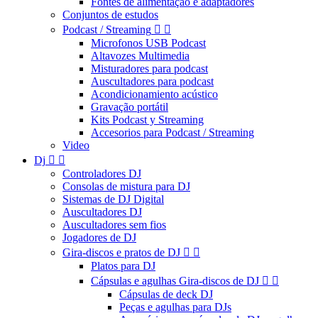
Fontes de alimentação e adaptadores
Conjuntos de estudos
Podcast / Streaming


Microfonos USB Podcast
Altavozes Multimedia
Misturadores para podcast
Auscultadores para podcast
Acondicionamiento acústico
Gravação portátil
Kits Podcast y Streaming
Accesorios para Podcast / Streaming
Video
Dj


Controladores DJ
Consolas de mistura para DJ
Sistemas de DJ Digital
Auscultadores DJ
Auscultadores sem fios
Jogadores de DJ
Gira-discos e pratos de DJ


Platos para DJ
Cápsulas e agulhas Gira-discos de DJ


Cápsulas de deck DJ
Peças e agulhas para DJs