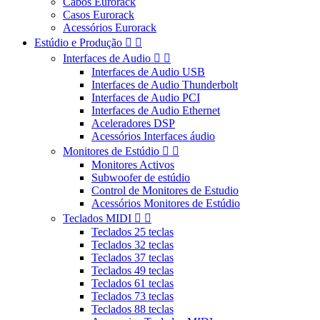
Cabos Eurorack
Casos Eurorack
Acessórios Eurorack
Estúdio e Produção


Interfaces de Audio


Interfaces de Audio USB
Interfaces de Audio Thunderbolt
Interfaces de Audio PCI
Interfaces de Audio Ethernet
Aceleradores DSP
Acessórios Interfaces áudio
Monitores de Estúdio


Monitores Activos
Subwoofer de estúdio
Control de Monitores de Estudio
Acessórios Monitores de Estúdio
Teclados MIDI


Teclados 25 teclas
Teclados 32 teclas
Teclados 37 teclas
Teclados 49 teclas
Teclados 61 teclas
Teclados 73 teclas
Teclados 88 teclas