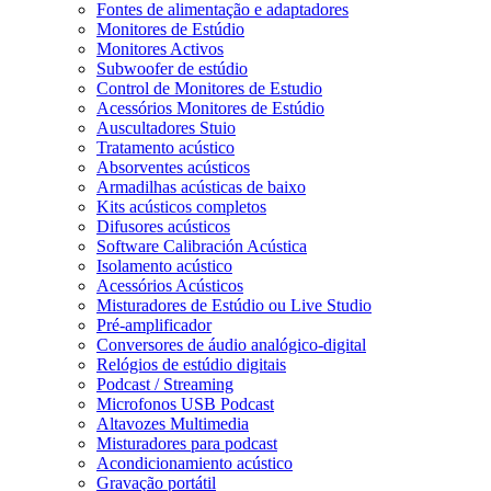
Fontes de alimentação e adaptadores
Monitores de Estúdio
Monitores Activos
Subwoofer de estúdio
Control de Monitores de Estudio
Acessórios Monitores de Estúdio
Auscultadores Stuio
Tratamento acústico
Absorventes acústicos
Armadilhas acústicas de baixo
Kits acústicos completos
Difusores acústicos
Software Calibración Acústica
Isolamento acústico
Acessórios Acústicos
Misturadores de Estúdio ou Live Studio
Pré-amplificador
Conversores de áudio analógico-digital
Relógios de estúdio digitais
Podcast / Streaming
Microfonos USB Podcast
Altavozes Multimedia
Misturadores para podcast
Acondicionamiento acústico
Gravação portátil