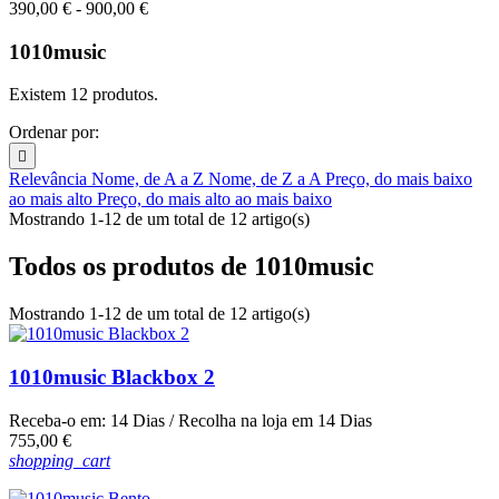
390,00 € - 900,00 €
1010music
Existem 12 produtos.
Ordenar por:

Relevância
Nome, de A a Z
Nome, de Z a A
Preço, do mais baixo
ao mais alto
Preço, do mais alto ao mais baixo
Mostrando 1-12 de um total de 12 artigo(s)
Todos os produtos de 1010music
Mostrando 1-12 de um total de 12 artigo(s)
1010music Blackbox 2
Receba-o em:
14 Dias
/ Recolha na loja em
14 Dias
Preço
755,00 €
shopping_cart