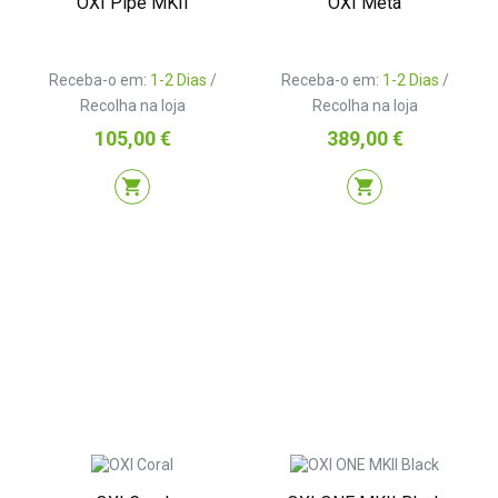
OXI Pipe MKII
OXI Meta
Receba-o em:
1-2 Dias
/
Receba-o em:
1-2 Dias
/
Recolha na loja
Recolha na loja
Preço
Preço
105,00 €
389,00 €
shopping_cart
shopping_cart