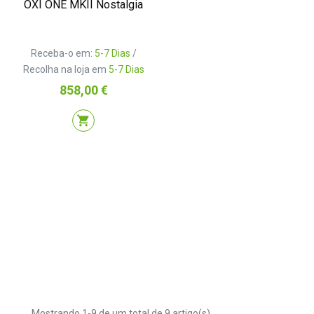
OXI ONE MKII Nostalgia
Receba-o em:
5-7 Dias
/
Recolha na loja em
5-7 Dias
Preço
858,00 €
shopping_cart
Mostrando 1-9 de um total de 9 artigo(s)