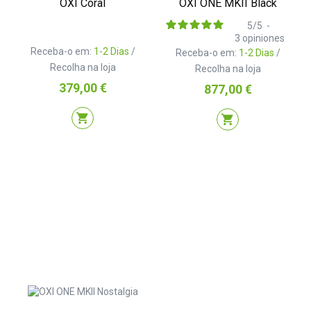
OXI Coral
OXI ONE MKII Black
5
/
5
-
3
opiniones
Receba-o em:
1-2 Dias
/
Receba-o em:
1-2 Dias
/
Recolha na loja
Recolha na loja
Preço
379,00 €
Preço
877,00 €
shopping_cart
shopping_cart