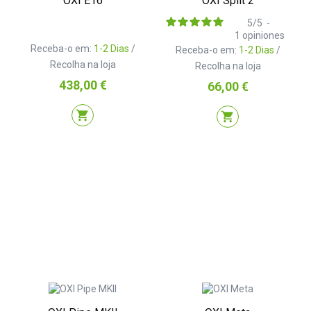
OXI E16
OXI Split 2
5
/
5
-
1
opiniones
Receba-o em:
1-2 Dias
/
Receba-o em:
1-2 Dias
/
Recolha na loja
Recolha na loja
Preço
438,00 €
Preço
66,00 €
shopping_cart
shopping_cart