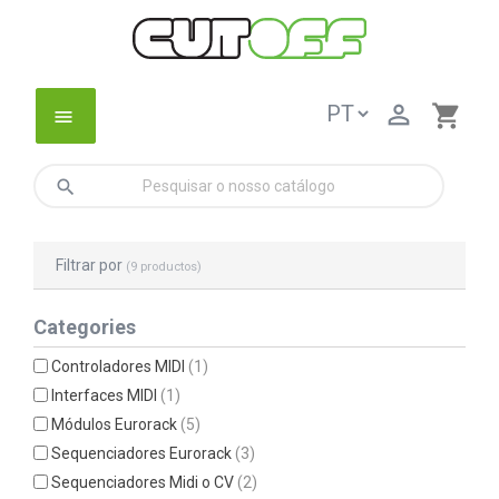

shopping_cart
menu
search
Filtrar por
(9 productos)
Categories
Controladores MIDI
(1)
Interfaces MIDI
(1)
Módulos Eurorack
(5)
Sequenciadores Eurorack
(3)
Sequenciadores Midi o CV
(2)