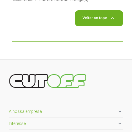

Voltar ao topo

A nossa empresa

Interesse