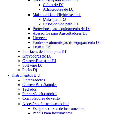
Cabos de DJ
Adaptadores de DJ
Malas de DJ e Flightcases


Malas para DJ
Casos de voo para DJ
Protectores para equipamento de DJ
Acessórios para Auscultadores DJ
Limpeza
Fontes de alimentação do equipamento DJ
Flash USB
Interfaces de áudio para DJ
Gravadores de DJ
Groove-Box para DJ
Software DJ
Packs Dj
Instrumentos


Sintetizadores
Groove Box-Sampler
Teclados
Percussão electrónica
Controladores de vento
Accesórios Instrumentos


Estojos e caixas de instrumentos
Pedais para instrumentos