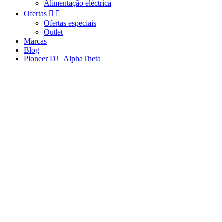
Alimentação eléctrica
Ofertas


Ofertas especiais
Outlet
Marcas
Blog
Pioneer DJ | AlphaTheta