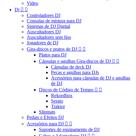
Video
Dj


Controladores DJ
Consolas de mistura para DJ
Sistemas de DJ Digital
Auscultadores DJ
Auscultadores sem fios
Jogadores de DJ
Gira-discos e pratos de DJ


Platos para DJ
Cápsulas e agulhas Gira-discos de DJ


Cápsulas de deck DJ
Peças e agulhas para DJs
Acessórios para cápsulas de DJ e agulhas
de DJ
Discos de Código de Tempo


Rekordbox
Serato
Traktor
Slipmats
Pedais e Efeitos DJ
Acessórios para DJ


Suportes de equipamento de DJ
Cabos e Adaptadores DJ

