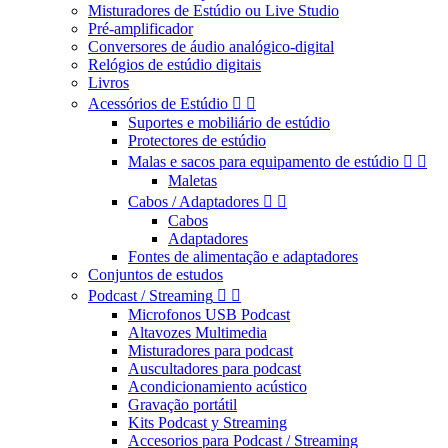
Misturadores de Estúdio ou Live Studio
Pré-amplificador
Conversores de áudio analógico-digital
Relógios de estúdio digitais
Livros
Acessórios de Estúdio


Suportes e mobiliário de estúdio
Protectores de estúdio
Malas e sacos para equipamento de estúdio


Maletas
Cabos / Adaptadores


Cabos
Adaptadores
Fontes de alimentação e adaptadores
Conjuntos de estudos
Podcast / Streaming


Microfonos USB Podcast
Altavozes Multimedia
Misturadores para podcast
Auscultadores para podcast
Acondicionamiento acústico
Gravação portátil
Kits Podcast y Streaming
Accesorios para Podcast / Streaming