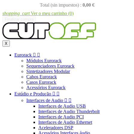
Total (sin impuestos) :
0,00 €
shopping_cart
Ver o meu carrinho
(0)
Finalizar compra
X
Eurorack


Módulos Eurorack
Sequenciadores Eurorack
Sintetizadores Modular
Cabos Eurorack
Casos Eurorack
Acessórios Eurorack
Estúdio e Produção


Interfaces de Audio


Interfaces de Audio USB
Interfaces de Audio Thunderbolt
Interfaces de Audio PCI
Interfaces de Audio Ethernet
Aceleradores DSP
Acessórios Interfaces áudio