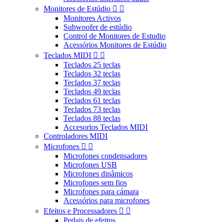
Monitores de Estúdio


Monitores Activos
Subwoofer de estúdio
Control de Monitores de Estudio
Acessórios Monitores de Estúdio
Teclados MIDI


Teclados 25 teclas
Teclados 32 teclas
Teclados 37 teclas
Teclados 49 teclas
Teclados 61 teclas
Teclados 73 teclas
Teclados 88 teclas
Accesorios Teclados MIDI
Controladores MIDI
Microfones


Microfones condensadores
Microfones USB
Microfones dinâmicos
Microfones sem fios
Microfones para cámara
Acessórios para microfones
Efeitos e Processadores


Pedais de efeitos