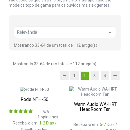
vão desde os que visam o orçamento mais apertado até
modelos topo de gama para os ouvidos mais exigentes.

Relevância
Mostrando 33-64 de um total de 112 artigo(s)
Mostrando 33-64 de um total de 112 artigo(s)
1
2
3
4
Rode NTH-50
Warm Audio WA-HRT
HeadRoom Tan
5
/
5
-
1
opiniones
Receba-o em:
1-2 Dias
/
Receba-o em:
5-7 Dias
/
Recolha na loja