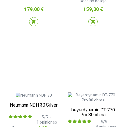
Recolha na loja
Preço
Preço
179,00 €
159,00 €
shopping_cart
shopping_cart
Neumann NDH 30 Silver
beyerdynamic DT-770
Pro 80 ohms
5
/
5
-
5
/
5
-
1
opiniones