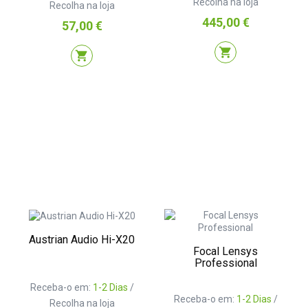
Recolha na loja
Recolha na loja
Preço
445,00 €
Preço
57,00 €
shopping_cart
shopping_cart
Austrian Audio Hi-X20
Focal Lensys
Professional
Receba-o em:
1-2 Dias
/
Receba-o em:
1-2 Dias
/
Recolha na loja