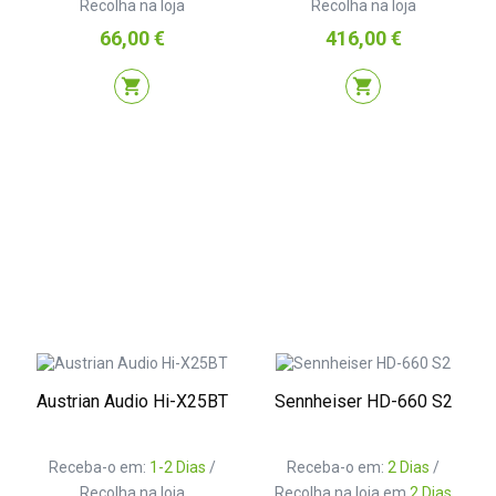
Recolha na loja
Recolha na loja
Preço
Preço
66,00 €
416,00 €
shopping_cart
shopping_cart
Austrian Audio Hi-X25BT
Sennheiser HD-660 S2
Receba-o em:
1-2 Dias
/
Receba-o em:
2 Dias
/
Recolha na loja
Recolha na loja em
2 Dias