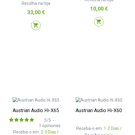
Recolha na loja
Preço
10,00 €
Preço
33,00 €
shopping_cart
shopping_cart
Austrian Audio Hi-X65
Austrian Audio Hi-X60
5
/
5
-
1
opiniones
Receba-o em:
1-2 Dias
/
Receba-o em:
2-3 Dias
/