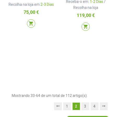
Receba-o em:
1-2 Dias
/
Recolha na loja em
2-3 Dias
Recolha na loja
Preço
75,00 €
Preço
119,00 €
shopping_cart
shopping_cart
Mostrando 33-64 de um total de 112 artigo(s)
1
2
3
4