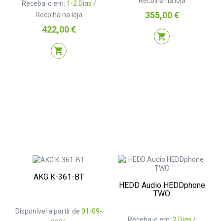
Recolha na loja
Receba-o em:
1-2 Dias
/
Preço
355,00 €
Recolha na loja
Preço
422,00 €
shopping_cart
shopping_cart
AKG K-361-BT
HEDD Audio HEDDphone
TWO
Disponível a partir de
01-09-
Receba-o em:
2 Dias
/