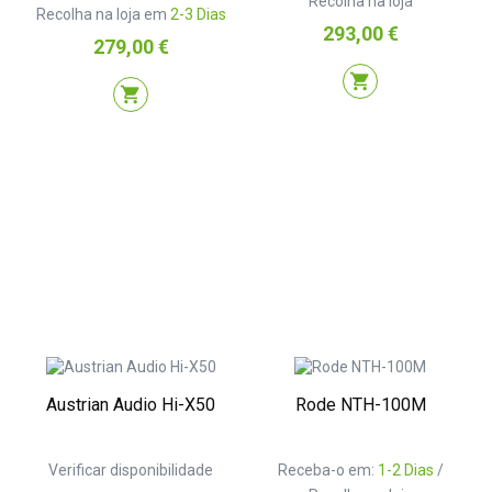
Recolha na loja
Recolha na loja em
2-3 Dias
Preço
293,00 €
Preço
279,00 €
shopping_cart
shopping_cart
Austrian Audio Hi-X50
Rode NTH-100M
Verificar disponibilidade
Receba-o em:
1-2 Dias
/