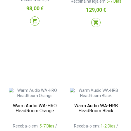
Recolha na loja em
5-7 Dias
Preço
98,00 €
Preço
129,00 €
shopping_cart
shopping_cart
Warm Audio WA-HRO
Warm Audio WA-HRB
HeadRoom Orange
HeadRoom Black
Receba-o em:
5-7 Dias
/
Receba-o em:
1-2 Dias
/