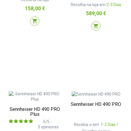
Recolha na loja em
2-3 Dias
Preço
158,00 €
Preço
589,00 €
shopping_cart
shopping_cart
Sennheiser HD 490 PRO
Sennheiser HD 490 PRO
Plus
5
/
5
-
Receba-o em:
1-2 Dias
/
3
opiniones