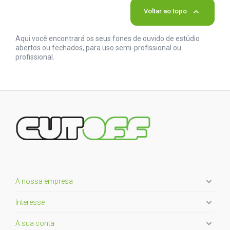

Voltar ao topo
Aqui você encontrará os seus fones de ouvido de estúdio
abertos ou fechados, para uso semi-profissional ou
profissional.

A nossa empresa

Interesse

A sua conta