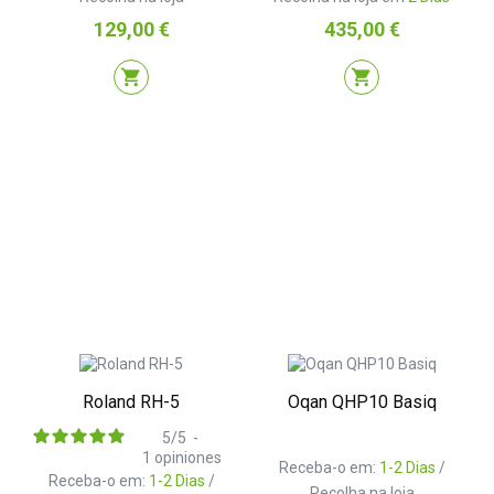
Preço
Preço
129,00 €
435,00 €
shopping_cart
shopping_cart
Roland RH-5
Oqan QHP10 Basiq
5
/
5
-
1
opiniones
Receba-o em:
1-2 Dias
/
Receba-o em:
1-2 Dias
/
Recolha na loja