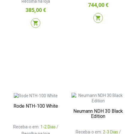
Recolha na loja
Preço
744,00 €
Preço
385,00 €
shopping_cart
shopping_cart
Rode NTH-100 White
Neumann NDH 30 Black
Edition
Receba-o em:
1-2 Dias
/
Receba-o em:
2-3 Dias
/
Recolha na loja