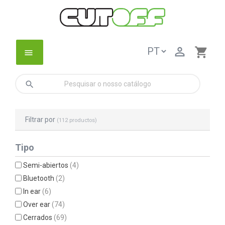

shopping_cart
menu
search
Filtrar por
(112 productos)
Tipo
Semi-abiertos
(4)
Bluetooth
(2)
In ear
(6)
Over ear
(74)
Cerrados
(69)