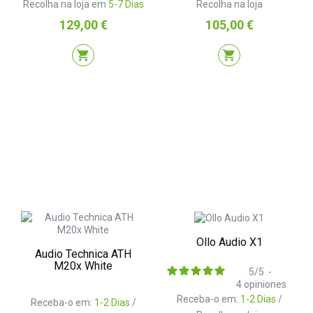
Recolha na loja em
5-7 Dias
Recolha na loja
Preço
Preço
129,00 €
105,00 €
shopping_cart
shopping_cart
Ollo Audio X1
Audio Technica ATH
M20x White
5
/
5
-
4
opiniones
Receba-o em:
1-2 Dias
/
Receba-o em:
1-2 Dias
/