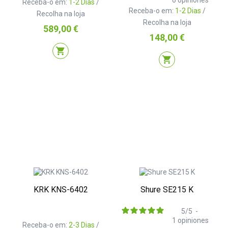
6
opiniones
Receba-o em:
1-2 Dias
/
Receba-o em:
1-2 Dias
/
Recolha na loja
Recolha na loja
Preço
589,00 €
Preço
148,00 €
shopping_cart
shopping_cart
KRK KNS-6402
Shure SE215 K
5
/
5
-
1
opiniones
Receba-o em:
2-3 Dias
/