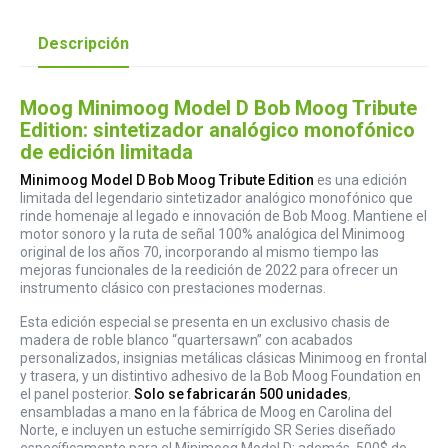
Descripción
Moog Minimoog Model D Bob Moog Tribute
Edition: sintetizador analógico monofónico
de edición limitada
Minimoog Model D Bob Moog Tribute Edition
es una edición
limitada del legendario sintetizador analógico monofónico que
rinde homenaje al legado e innovación de Bob Moog. Mantiene el
motor sonoro y la ruta de señal 100% analógica del Minimoog
original de los años 70, incorporando al mismo tiempo las
mejoras funcionales de la reedición de 2022 para ofrecer un
instrumento clásico con prestaciones modernas.
Esta edición especial se presenta en un exclusivo chasis de
madera de roble blanco “quartersawn” con acabados
personalizados, insignias metálicas clásicas Minimoog en frontal
y trasera, y un distintivo adhesivo de la Bob Moog Foundation en
el panel posterior.
Solo se fabricarán 500 unidades
,
ensambladas a mano en la fábrica de Moog en Carolina del
Norte, e incluyen un estuche semirrígido SR Series diseñado
específicamente para el Minimoog Model D; además, 500$ de