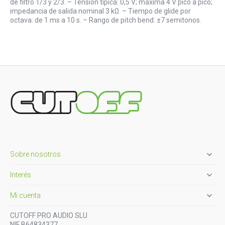
de filtro 1/3 y 2/3. – Tensión típica: 0,5 V; máxima 4 V pico a pico;
impedancia de salida nominal 3 kΩ. – Tiempo de glide por
octava: de 1 ms a 10 s. – Rango de pitch bend: ±7 semitonos.

Sobre nosotros

Interés

Mi cuenta
CUTOFF PRO AUDIO SLU
NIF B64834377