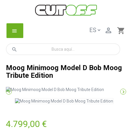

shopping_cart
menu
search
Moog Minimoog Model D Bob Moog
Tribute Edition


4.799,00 €