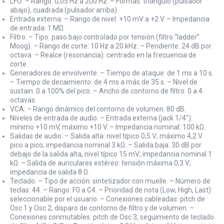
LFO: – Rango: 0,05 Hz a 200 Hz. – Formas: triángulo (pulsador
abajo), cuadrada (pulsador arriba).
Entrada externa: – Rango de nivel: +10 mV a +2 V. – Impedancia
de entrada: 1 MΩ.
Filtro: – Tipo: paso bajo controlado por tensión (filtro “ladder”
Moog). – Rango de corte: 10 Hz a 20 kHz. – Pendiente: 24 dB por
octava. – Realce (resonancia): centrado en la frecuencia de
corte.
Generadores de envolvente: – Tiempo de ataque: de 1 ms a 10 s.
– Tiempo de decaimiento: de 4 ms a más de 35 s. – Nivel de
sustain: 0 a 100% del pico. – Ancho de contorno de filtro: 0 a 4
octavas.
VCA: – Rango dinámico del contorno de volumen: 80 dB.
Niveles de entrada de audio: – Entrada externa (jack 1/4"):
mínimo +10 mV, máximo +10 V. – Impedancia nominal: 100 kΩ.
Salidas de audio: – Salida alta: nivel típico 0,5 V; máximo 4,2 V
pico a pico; impedancia nominal 3 kΩ. – Salida baja: 30 dB por
debajo de la salida alta, nivel típico 15 mV; impedancia nominal 1
kΩ. – Salida de auriculares estéreo: tensión máxima 0,3 V;
impedancia de salida 8 Ω.
Teclado: – Tipo de acción: sintetizador con muelle. – Número de
teclas: 44. – Rango: F0 a C4. – Prioridad de nota (Low, High, Last):
seleccionable por el usuario. – Conexiones cableadas: pitch de
Osc 1 y Osc 2, disparo de contorno de filtro y de volumen. –
Conexiones conmutables: pitch de Osc 3, seguimiento de teclado