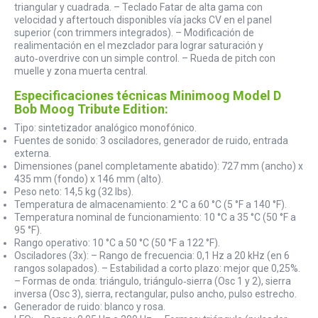
triangular y cuadrada. – Teclado Fatar de alta gama con
velocidad y aftertouch disponibles vía jacks CV en el panel
superior (con trimmers integrados). – Modificación de
realimentación en el mezclador para lograr saturación y
auto‑overdrive con un simple control. – Rueda de pitch con
muelle y zona muerta central.
Especificaciones técnicas Minimoog Model D
Bob Moog Tribute Edition:
Tipo: sintetizador analógico monofónico.
Fuentes de sonido: 3 osciladores, generador de ruido, entrada
externa.
Dimensiones (panel completamente abatido): 727 mm (ancho) x
435 mm (fondo) x 146 mm (alto).
Peso neto: 14,5 kg (32 lbs).
Temperatura de almacenamiento: 2 °C a 60 °C (5 °F a 140 °F).
Temperatura nominal de funcionamiento: 10 °C a 35 °C (50 °F a
95 °F).
Rango operativo: 10 °C a 50 °C (50 °F a 122 °F).
Osciladores (3x): – Rango de frecuencia: 0,1 Hz a 20 kHz (en 6
rangos solapados). – Estabilidad a corto plazo: mejor que 0,25%.
– Formas de onda: triángulo, triángulo‑sierra (Osc 1 y 2), sierra
inversa (Osc 3), sierra, rectangular, pulso ancho, pulso estrecho.
Generador de ruido: blanco y rosa.