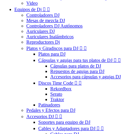
Video
Equipos de Dj


Controladores DJ
Mesas de mezcla DJ
Controladores DJ Autónomos
Auriculares DJ
Auriculares Inalámbricos
Reproductores Dj
Platos y Giradiscos para DJ


Platos para DJ
Cápsulas y agujas para tus platos de DJ


Cápsulas para platos de DJ
Repuestos de agujas para DJ
Accesorios para cápsulas y agujas DJ
Discos Time Code


Rekordbox
Serato
Traktor
Patinadores
Pedales y Efectos para DJ
Accesorios DJ


Soportes para equipo de DJ
Cables y Adaptadores para DJ

