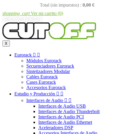
Total (sin impuestos) :
0,00 €
shopping_cart
Ver mi carrito
(0)
REALIZAR PEDIDO
X
Eurorack


Módulos Eurorack
Secuenciadores Eurorack
Sintetizadores Modular
Cables Eurorack
Cases Eurorack
Accesorios Eurorack
Estudio y Producción


Interfaces de Audio


Interfaces de Audio USB
Interfaces de Audio Thunderbolt
Interfaces de Audio PCI
Interfaces de Audio Ethernet
Aceleradores DSP
Accesorios Interfaces de Audio