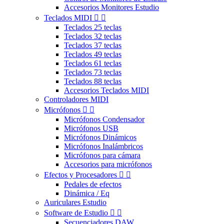
Accesorios Monitores Estudio
Teclados MIDI


Teclados 25 teclas
Teclados 32 teclas
Teclados 37 teclas
Teclados 49 teclas
Teclados 61 teclas
Teclados 73 teclas
Teclados 88 teclas
Accesorios Teclados MIDI
Controladores MIDI
Micrófonos


Micrófonos Condensador
Micrófonos USB
Micrófonos Dinámicos
Micrófonos Inalámbricos
Micrófonos para cámara
Accesorios para micrófonos
Efectos y Procesadores


Pedales de efectos
Dinámica / Eq
Auriculares Estudio
Software de Estudio


Secuenciadores DAW