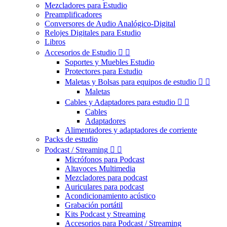
Mezcladores para Estudio
Preamplificadores
Conversores de Audio Analógico-Digital
Relojes Digitales para Estudio
Libros
Accesorios de Estudio


Soportes y Muebles Estudio
Protectores para Estudio
Maletas y Bolsas para equipos de estudio


Maletas
Cables y Adaptadores para estudio


Cables
Adaptadores
Alimentadores y adaptadores de corriente
Packs de estudio
Podcast / Streaming


Micrófonos para Podcast
Altavoces Multimedia
Mezcladores para podcast
Auriculares para podcast
Acondicionamiento acústico
Grabación portátil
Kits Podcast y Streaming
Accesorios para Podcast / Streaming