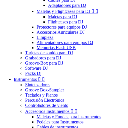
Cables para DJ
Adaptadores para DJ
Maletas y Flightcases para DJ


Maletas para DJ
Flightcases para DJ
Protectores para equipos DJ
Accesorios Auriculares DJ
Limpieza
Alimentadores para equipos DJ
Memorias Flash USB
Tarjetas de sonido para DJ
Grabadores para DJ
Groove-Box para DJ
Software DJ
Packs Dj
Instrumentos


Sintetizadores
Groove Box-Sampler
Teclados y Pianos
Percusión Electrónica
Controladores de viento
Accesorios Instrumentos


Maletas y Fundas para instrumentos
Pedales para Instrumentos
Cables de instrumentos