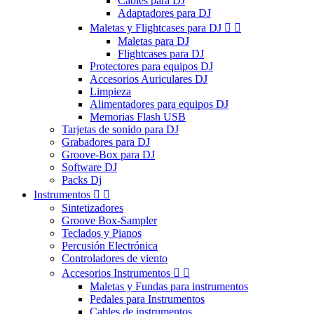
Cables para DJ
Adaptadores para DJ
Maletas y Flightcases para DJ


Maletas para DJ
Flightcases para DJ
Protectores para equipos DJ
Accesorios Auriculares DJ
Limpieza
Alimentadores para equipos DJ
Memorias Flash USB
Tarjetas de sonido para DJ
Grabadores para DJ
Groove-Box para DJ
Software DJ
Packs Dj
Instrumentos


Sintetizadores
Groove Box-Sampler
Teclados y Pianos
Percusión Electrónica
Controladores de viento
Accesorios Instrumentos


Maletas y Fundas para instrumentos
Pedales para Instrumentos
Cables de instrumentos