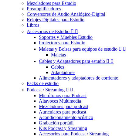
Mezcladores para Estudio
Preamplificadores
Conversores de Audio Analógico-Digital
Relojes Digitales para Estudio
Libros
Accesorios de Estudio


Soportes y Muebles Estudio
Protectores para Estudio
Maletas y Bolsas para equipos de estudio


Maletas
Cables y Adaptadores para estudio


Cables
Adaptadores
Alimentadores y adaptadores de corriente
Packs de estudio
Podcast / Streaming


Micrófonos para Podcast
Altavoces Multimedia
Mezcladores para podcast
Auriculares para podcast
Acondicionamiento acústico
Grabación portátil
Kits Podcast y Streaming
Accesorios para Podcast / Streaming