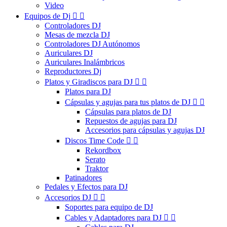
Video
Equipos de Dj


Controladores DJ
Mesas de mezcla DJ
Controladores DJ Autónomos
Auriculares DJ
Auriculares Inalámbricos
Reproductores Dj
Platos y Giradiscos para DJ


Platos para DJ
Cápsulas y agujas para tus platos de DJ


Cápsulas para platos de DJ
Repuestos de agujas para DJ
Accesorios para cápsulas y agujas DJ
Discos Time Code


Rekordbox
Serato
Traktor
Patinadores
Pedales y Efectos para DJ
Accesorios DJ


Soportes para equipo de DJ
Cables y Adaptadores para DJ

