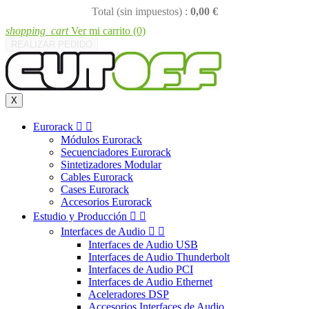
Total (sin impuestos) :
0,00 €
shopping_cart
Ver mi carrito
(0)
REALIZAR PEDIDO
X
Eurorack


Módulos Eurorack
Secuenciadores Eurorack
Sintetizadores Modular
Cables Eurorack
Cases Eurorack
Accesorios Eurorack
Estudio y Producción


Interfaces de Audio


Interfaces de Audio USB
Interfaces de Audio Thunderbolt
Interfaces de Audio PCI
Interfaces de Audio Ethernet
Aceleradores DSP
Accesorios Interfaces de Audio