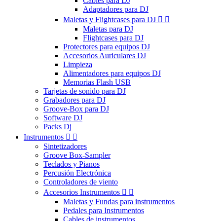
Cables para DJ
Adaptadores para DJ
Maletas y Flightcases para DJ


Maletas para DJ
Flightcases para DJ
Protectores para equipos DJ
Accesorios Auriculares DJ
Limpieza
Alimentadores para equipos DJ
Memorias Flash USB
Tarjetas de sonido para DJ
Grabadores para DJ
Groove-Box para DJ
Software DJ
Packs Dj
Instrumentos


Sintetizadores
Groove Box-Sampler
Teclados y Pianos
Percusión Electrónica
Controladores de viento
Accesorios Instrumentos


Maletas y Fundas para instrumentos
Pedales para Instrumentos
Cables de instrumentos