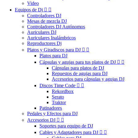
Video
Equipos de Dj


Controladores DJ
Mesas de mezcla DJ
Controladores DJ Autónomos
Auriculares DJ
Auriculares Inalámbricos
Reproductores Dj
Platos y Giradiscos para DJ


Platos para DJ
Cápsulas y agujas para tus platos de DJ


Cápsulas para platos de DJ
Repuestos de agujas para DJ
Accesorios para cápsulas y agujas DJ
Discos Time Code


Rekordbox
Serato
Traktor
Patinadores
Pedales y Efectos para DJ
Accesorios DJ


Soportes para equipo de DJ
Cables y Adaptadores para DJ

