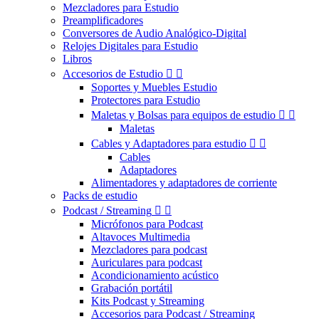
Mezcladores para Estudio
Preamplificadores
Conversores de Audio Analógico-Digital
Relojes Digitales para Estudio
Libros
Accesorios de Estudio


Soportes y Muebles Estudio
Protectores para Estudio
Maletas y Bolsas para equipos de estudio


Maletas
Cables y Adaptadores para estudio


Cables
Adaptadores
Alimentadores y adaptadores de corriente
Packs de estudio
Podcast / Streaming


Micrófonos para Podcast
Altavoces Multimedia
Mezcladores para podcast
Auriculares para podcast
Acondicionamiento acústico
Grabación portátil
Kits Podcast y Streaming
Accesorios para Podcast / Streaming