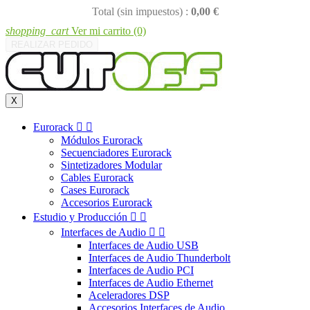
Total (sin impuestos) :
0,00 €
shopping_cart
Ver mi carrito
(0)
REALIZAR PEDIDO
X
Eurorack


Módulos Eurorack
Secuenciadores Eurorack
Sintetizadores Modular
Cables Eurorack
Cases Eurorack
Accesorios Eurorack
Estudio y Producción


Interfaces de Audio


Interfaces de Audio USB
Interfaces de Audio Thunderbolt
Interfaces de Audio PCI
Interfaces de Audio Ethernet
Aceleradores DSP
Accesorios Interfaces de Audio