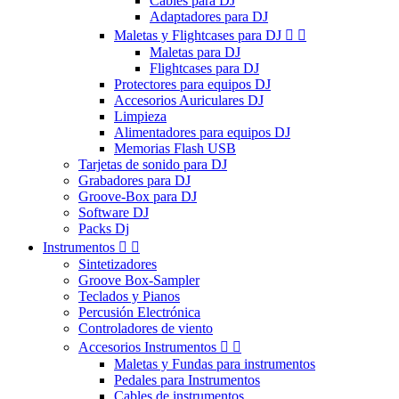
Cables para DJ
Adaptadores para DJ
Maletas y Flightcases para DJ


Maletas para DJ
Flightcases para DJ
Protectores para equipos DJ
Accesorios Auriculares DJ
Limpieza
Alimentadores para equipos DJ
Memorias Flash USB
Tarjetas de sonido para DJ
Grabadores para DJ
Groove-Box para DJ
Software DJ
Packs Dj
Instrumentos


Sintetizadores
Groove Box-Sampler
Teclados y Pianos
Percusión Electrónica
Controladores de viento
Accesorios Instrumentos


Maletas y Fundas para instrumentos
Pedales para Instrumentos
Cables de instrumentos