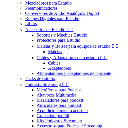
Mezcladores para Estudio
Preamplificadores
Conversores de Audio Analógico-Digital
Relojes Digitales para Estudio
Libros
Accesorios de Estudio


Soportes y Muebles Estudio
Protectores para Estudio
Maletas y Bolsas para equipos de estudio


Maletas
Cables y Adaptadores para estudio


Cables
Adaptadores
Alimentadores y adaptadores de corriente
Packs de estudio
Podcast / Streaming


Micrófonos para Podcast
Altavoces Multimedia
Mezcladores para podcast
Auriculares para podcast
Acondicionamiento acústico
Grabación portátil
Kits Podcast y Streaming
Accesorios para Podcast / Streaming