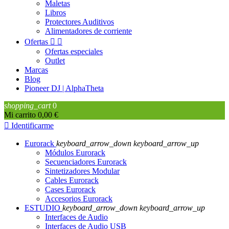
Maletas
Libros
Protectores Auditivos
Alimentadores de corriente
Ofertas


Ofertas especiales
Outlet
Marcas
Blog
Pioneer DJ | AlphaTheta
shopping_cart
0
Mi carrito
0,00 €

Identificarme
Eurorack
keyboard_arrow_down
keyboard_arrow_up
Módulos Eurorack
Secuenciadores Eurorack
Sintetizadores Modular
Cables Eurorack
Cases Eurorack
Accesorios Eurorack
ESTUDIO
keyboard_arrow_down
keyboard_arrow_up
Interfaces de Audio
Interfaces de Audio USB