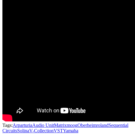
Tags:
Arp
arturia
Audio Unit
Matrix
moog
Oberheim
roland
Sequential
Circuits
Solina
V-Collection
VST
Yamaha