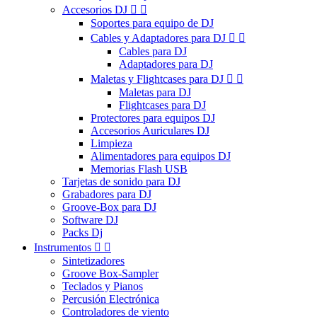
Accesorios DJ


Soportes para equipo de DJ
Cables y Adaptadores para DJ


Cables para DJ
Adaptadores para DJ
Maletas y Flightcases para DJ


Maletas para DJ
Flightcases para DJ
Protectores para equipos DJ
Accesorios Auriculares DJ
Limpieza
Alimentadores para equipos DJ
Memorias Flash USB
Tarjetas de sonido para DJ
Grabadores para DJ
Groove-Box para DJ
Software DJ
Packs Dj
Instrumentos


Sintetizadores
Groove Box-Sampler
Teclados y Pianos
Percusión Electrónica
Controladores de viento