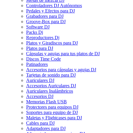
Mesas de mezcla DJ
Controladores DJ Autónomos
Pedales y Efectos para DJ
Grabadores para DJ
Groove-Box para DJ
Software DJ
Packs Dj
Reproductores Dj
Platos y Giradiscos para DJ
Platos para DJ
Cápsulas y agujas para tus platos de DJ
Discos Time Code
Patinadores
Accesorios para cápsulas y agujas DJ
Tarjetas de sonido para DJ
Auriculares DJ
Accesorios Auriculares DJ
Auriculares Inalámbricos
Accesorios DJ
Memorias Flash USB
Protectores para equipos DJ
Soportes para equipo de DJ
Maletas y Flightcases para DJ
Cables para DJ
Adaptadores para DJ