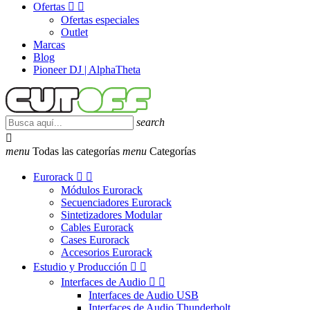
Ofertas


Ofertas especiales
Outlet
Marcas
Blog
Pioneer DJ | AlphaTheta
search

menu
Todas las categorías
menu
Categorías
Eurorack


Módulos Eurorack
Secuenciadores Eurorack
Sintetizadores Modular
Cables Eurorack
Cases Eurorack
Accesorios Eurorack
Estudio y Producción


Interfaces de Audio


Interfaces de Audio USB
Interfaces de Audio Thunderbolt