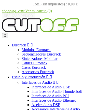
Total (sin impuestos) :
0,00 €
shopping_cart
Ver mi carrito
(0)
REALIZAR PEDIDO
X
Eurorack


Módulos Eurorack
Secuenciadores Eurorack
Sintetizadores Modular
Cables Eurorack
Cases Eurorack
Accesorios Eurorack
Estudio y Producción


Interfaces de Audio


Interfaces de Audio USB
Interfaces de Audio Thunderbolt
Interfaces de Audio PCI
Interfaces de Audio Ethernet
Aceleradores DSP
Accesorios Interfaces de Audio