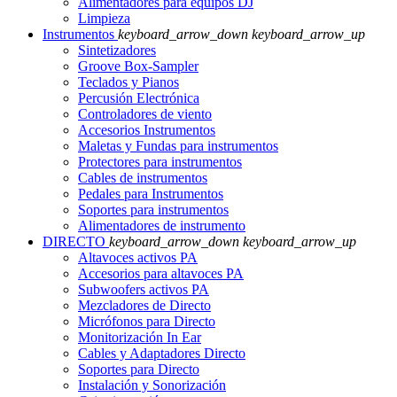
Alimentadores para equipos DJ
Limpieza
Instrumentos
keyboard_arrow_down
keyboard_arrow_up
Sintetizadores
Groove Box-Sampler
Teclados y Pianos
Percusión Electrónica
Controladores de viento
Accesorios Instrumentos
Maletas y Fundas para instrumentos
Protectores para instrumentos
Cables de instrumentos
Pedales para Instrumentos
Soportes para instrumentos
Alimentadores de instrumento
DIRECTO
keyboard_arrow_down
keyboard_arrow_up
Altavoces activos PA
Accesorios para altavoces PA
Subwoofers activos PA
Mezcladores de Directo
Micrófonos para Directo
Monitorización In Ear
Cables y Adaptadores Directo
Soportes para Directo
Instalación y Sonorización