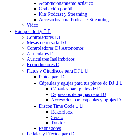
Acondicionamiento acústico
Grabación portátil
Kits Podcast y Streaming
Accesorios para Podcast / Streaming
Video
Equipos de Dj


Controladores DJ
Mesas de mezcla DJ
Controladores DJ Autónomos
Auriculares DJ
Auriculares Inalámbricos
Reproductores Dj
Platos y Giradiscos para DJ


Platos para DJ
Cápsulas y agujas para tus platos de DJ


Cápsulas para platos de DJ
Repuestos de agujas para DJ
Accesorios para cápsulas y agujas DJ
Discos Time Code


Rekordbox
Serato
Traktor
Patinadores
Pedales y Efectos para DJ