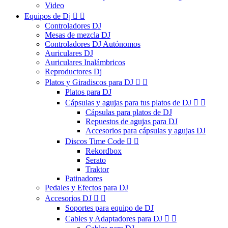
Video
Equipos de Dj


Controladores DJ
Mesas de mezcla DJ
Controladores DJ Autónomos
Auriculares DJ
Auriculares Inalámbricos
Reproductores Dj
Platos y Giradiscos para DJ


Platos para DJ
Cápsulas y agujas para tus platos de DJ


Cápsulas para platos de DJ
Repuestos de agujas para DJ
Accesorios para cápsulas y agujas DJ
Discos Time Code


Rekordbox
Serato
Traktor
Patinadores
Pedales y Efectos para DJ
Accesorios DJ


Soportes para equipo de DJ
Cables y Adaptadores para DJ

