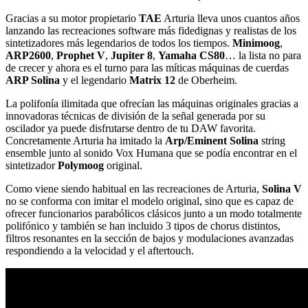
Gracias a su motor propietario
TAE
Arturia lleva unos cuantos años
lanzando las recreaciones software más fidedignas y realistas de los
sintetizadores más legendarios de todos los tiempos.
Minimoog
,
ARP2600
,
Prophet V
,
Jupiter 8
,
Yamaha CS80
… la lista no para
de crecer y ahora es el turno para las míticas máquinas de cuerdas
ARP Solina
y el legendario
Matrix 12
de Oberheim.
La polifonía ilimitada que ofrecían las máquinas originales gracias a
innovadoras técnicas de división de la señal generada por su
oscilador ya puede disfrutarse dentro de tu DAW favorita.
Concretamente Arturia ha imitado la
Arp/Eminent Solina
string
ensemble junto al sonido Vox Humana que se podía encontrar en el
sintetizador
Polymoog
original.
Como viene siendo habitual en las recreaciones de Arturia,
Solina V
no se conforma con imitar el modelo original, sino que es capaz de
ofrecer funcionarios parabólicos clásicos junto a un modo totalmente
polifónico y también se han incluido 3 tipos de chorus distintos,
filtros resonantes en la sección de bajos y modulaciones avanzadas
respondiendo a la velocidad y el aftertouch.