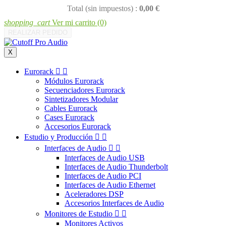
Total (sin impuestos) :
0,00 €
shopping_cart
Ver mi carrito
(0)
REALIZAR PEDIDO
X
Eurorack


Módulos Eurorack
Secuenciadores Eurorack
Sintetizadores Modular
Cables Eurorack
Cases Eurorack
Accesorios Eurorack
Estudio y Producción


Interfaces de Audio


Interfaces de Audio USB
Interfaces de Audio Thunderbolt
Interfaces de Audio PCI
Interfaces de Audio Ethernet
Aceleradores DSP
Accesorios Interfaces de Audio
Monitores de Estudio


Monitores Activos