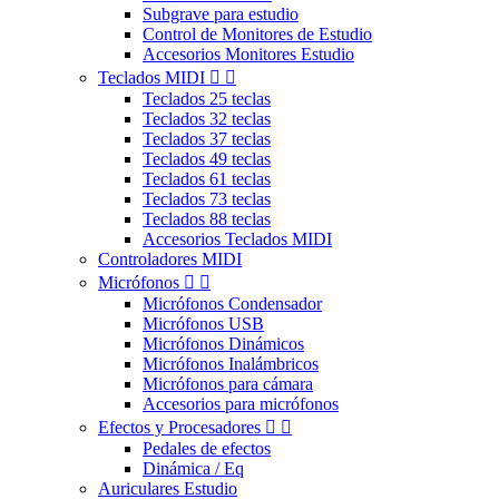
Subgrave para estudio
Control de Monitores de Estudio
Accesorios Monitores Estudio
Teclados MIDI


Teclados 25 teclas
Teclados 32 teclas
Teclados 37 teclas
Teclados 49 teclas
Teclados 61 teclas
Teclados 73 teclas
Teclados 88 teclas
Accesorios Teclados MIDI
Controladores MIDI
Micrófonos


Micrófonos Condensador
Micrófonos USB
Micrófonos Dinámicos
Micrófonos Inalámbricos
Micrófonos para cámara
Accesorios para micrófonos
Efectos y Procesadores


Pedales de efectos
Dinámica / Eq
Auriculares Estudio