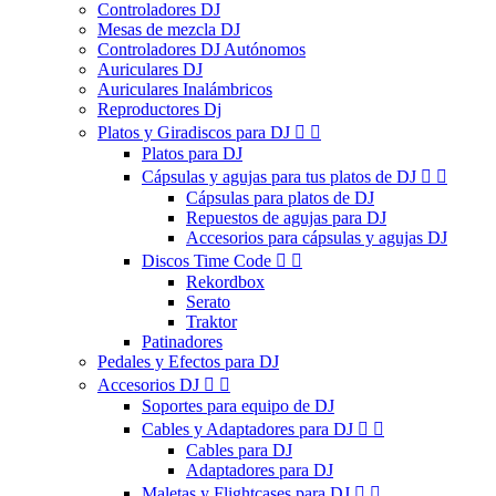
Controladores DJ
Mesas de mezcla DJ
Controladores DJ Autónomos
Auriculares DJ
Auriculares Inalámbricos
Reproductores Dj
Platos y Giradiscos para DJ


Platos para DJ
Cápsulas y agujas para tus platos de DJ


Cápsulas para platos de DJ
Repuestos de agujas para DJ
Accesorios para cápsulas y agujas DJ
Discos Time Code


Rekordbox
Serato
Traktor
Patinadores
Pedales y Efectos para DJ
Accesorios DJ


Soportes para equipo de DJ
Cables y Adaptadores para DJ


Cables para DJ
Adaptadores para DJ
Maletas y Flightcases para DJ

