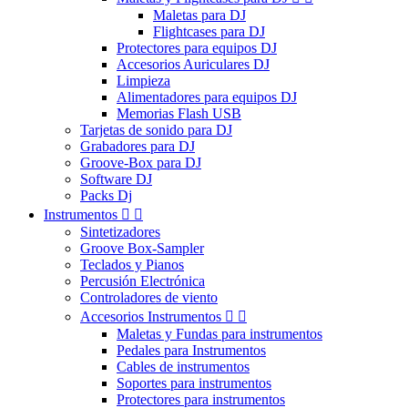
Maletas para DJ
Flightcases para DJ
Protectores para equipos DJ
Accesorios Auriculares DJ
Limpieza
Alimentadores para equipos DJ
Memorias Flash USB
Tarjetas de sonido para DJ
Grabadores para DJ
Groove-Box para DJ
Software DJ
Packs Dj
Instrumentos


Sintetizadores
Groove Box-Sampler
Teclados y Pianos
Percusión Electrónica
Controladores de viento
Accesorios Instrumentos


Maletas y Fundas para instrumentos
Pedales para Instrumentos
Cables de instrumentos
Soportes para instrumentos
Protectores para instrumentos