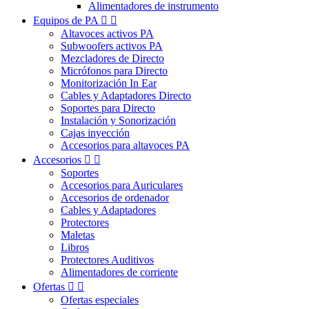
Alimentadores de instrumento
Equipos de PA


Altavoces activos PA
Subwoofers activos PA
Mezcladores de Directo
Micrófonos para Directo
Monitorización In Ear
Cables y Adaptadores Directo
Soportes para Directo
Instalación y Sonorización
Cajas inyección
Accesorios para altavoces PA
Accesorios


Soportes
Accesorios para Auriculares
Accesorios de ordenador
Cables y Adaptadores
Protectores
Maletas
Libros
Protectores Auditivos
Alimentadores de corriente
Ofertas


Ofertas especiales