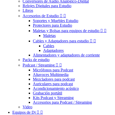
Conversores de Audio Analógico-Digital
Relojes Digitales para Estudio
Libros
Accesorios de Estudio


Soportes y Muebles Estudio
Protectores para Estudio
Maletas y Bolsas para equipos de estudio


Maletas
Cables y Adaptadores para estudio


Cables
Adaptadores
Alimentadores y adaptadores de corriente
Packs de estudio
Podcast / Streaming


Micrófonos para Podcast
Altavoces Multimedia
Mezcladores para podcast
Auriculares para podcast
Acondicionamiento acústico
Grabación portátil
Kits Podcast y Streaming
Accesorios para Podcast / Streaming
Video
Equipos de Dj

