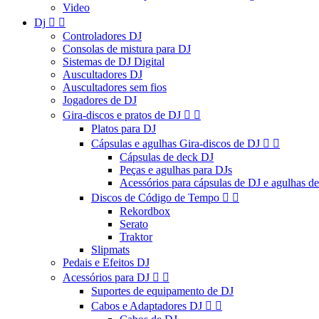
Video
Dj


Controladores DJ
Consolas de mistura para DJ
Sistemas de DJ Digital
Auscultadores DJ
Auscultadores sem fios
Jogadores de DJ
Gira-discos e pratos de DJ


Platos para DJ
Cápsulas e agulhas Gira-discos de DJ


Cápsulas de deck DJ
Peças e agulhas para DJs
Acessórios para cápsulas de DJ e agulhas d
Discos de Código de Tempo


Rekordbox
Serato
Traktor
Slipmats
Pedais e Efeitos DJ
Acessórios para DJ


Suportes de equipamento de DJ
Cabos e Adaptadores DJ

