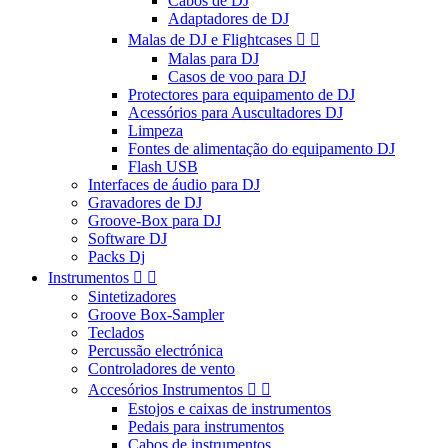
Cabos de DJ
Adaptadores de DJ
Malas de DJ e Flightcases


Malas para DJ
Casos de voo para DJ
Protectores para equipamento de DJ
Acessórios para Auscultadores DJ
Limpeza
Fontes de alimentação do equipamento DJ
Flash USB
Interfaces de áudio para DJ
Gravadores de DJ
Groove-Box para DJ
Software DJ
Packs Dj
Instrumentos


Sintetizadores
Groove Box-Sampler
Teclados
Percussão electrónica
Controladores de vento
Accesórios Instrumentos


Estojos e caixas de instrumentos
Pedais para instrumentos
Cabos de instrumentos