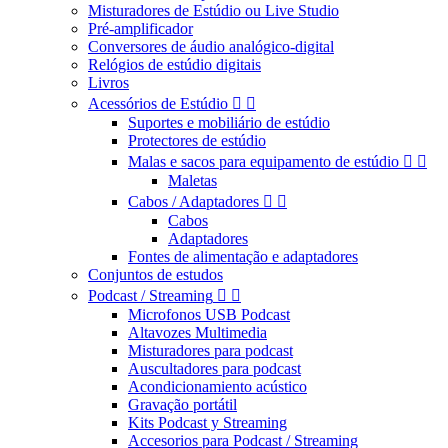
Misturadores de Estúdio ou Live Studio
Pré-amplificador
Conversores de áudio analógico-digital
Relógios de estúdio digitais
Livros
Acessórios de Estúdio


Suportes e mobiliário de estúdio
Protectores de estúdio
Malas e sacos para equipamento de estúdio


Maletas
Cabos / Adaptadores


Cabos
Adaptadores
Fontes de alimentação e adaptadores
Conjuntos de estudos
Podcast / Streaming


Microfonos USB Podcast
Altavozes Multimedia
Misturadores para podcast
Auscultadores para podcast
Acondicionamiento acústico
Gravação portátil
Kits Podcast y Streaming
Accesorios para Podcast / Streaming