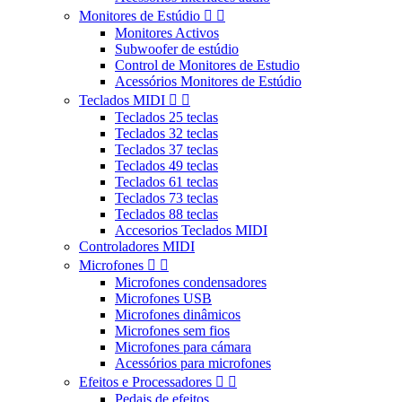
Monitores de Estúdio


Monitores Activos
Subwoofer de estúdio
Control de Monitores de Estudio
Acessórios Monitores de Estúdio
Teclados MIDI


Teclados 25 teclas
Teclados 32 teclas
Teclados 37 teclas
Teclados 49 teclas
Teclados 61 teclas
Teclados 73 teclas
Teclados 88 teclas
Accesorios Teclados MIDI
Controladores MIDI
Microfones


Microfones condensadores
Microfones USB
Microfones dinâmicos
Microfones sem fios
Microfones para cámara
Acessórios para microfones
Efeitos e Processadores


Pedais de efeitos