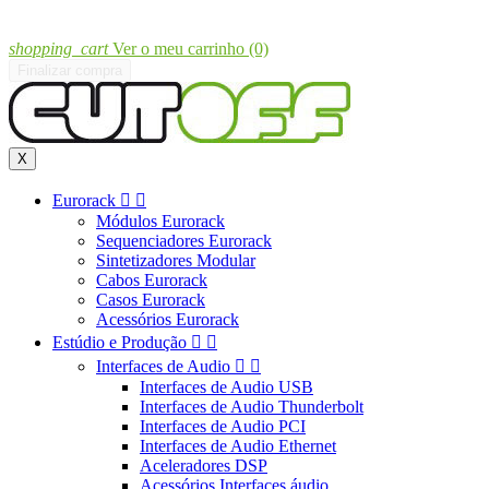
shopping_cart
Ver o meu carrinho
(0)
Finalizar compra
X
Eurorack


Módulos Eurorack
Sequenciadores Eurorack
Sintetizadores Modular
Cabos Eurorack
Casos Eurorack
Acessórios Eurorack
Estúdio e Produção


Interfaces de Audio


Interfaces de Audio USB
Interfaces de Audio Thunderbolt
Interfaces de Audio PCI
Interfaces de Audio Ethernet
Aceleradores DSP
Acessórios Interfaces áudio