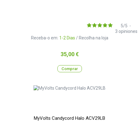
5
/
5
-
3
opiniones
Receba-o em:
1-2 Dias
/ Recolha na loja
Preço
35,00 €
Comprar
MyVolts Candycord Halo ACV29LB