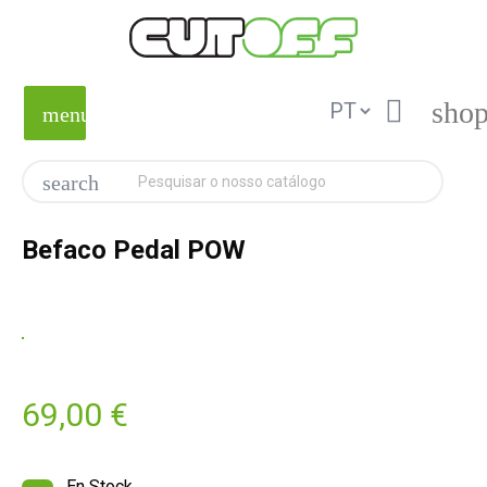

shop
menu
search
Befaco Pedal POW
69,00 €
En Stock