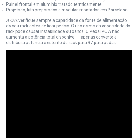
Painel frontal em alumínio tratado termicamente
Projetado, kits preparados e módulos montados em Barcelona
Aviso:
verifique sempre a capacidade da fonte de alimentação
do seu rack antes de ligar pedais. O uso acima da capacidade do
rack pode causar instabilidade ou danos. O Pedal POW não
aumenta a potência total disponível — apenas converte e
distribui a potência existente do rack para 9V para pedais.