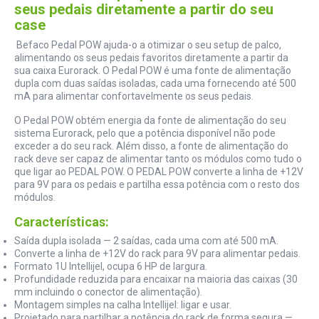
seus pedais diretamente a partir do seu
case
Befaco Pedal POW ajuda-o a otimizar o seu setup de palco,
alimentando os seus pedais favoritos diretamente a partir da
sua caixa Eurorack. O Pedal POW é uma fonte de alimentação
dupla com duas saídas isoladas, cada uma fornecendo até 500
mA para alimentar confortavelmente os seus pedais.
O Pedal POW obtém energia da fonte de alimentação do seu
sistema Eurorack, pelo que a potência disponível não pode
exceder a do seu rack. Além disso, a fonte de alimentação do
rack deve ser capaz de alimentar tanto os módulos como tudo o
que ligar ao PEDAL POW. O PEDAL POW converte a linha de +12V
para 9V para os pedais e partilha essa potência com o resto dos
módulos.
Características:
Saída dupla isolada — 2 saídas, cada uma com até 500 mA.
Converte a linha de +12V do rack para 9V para alimentar pedais.
Formato 1U Intellijel, ocupa 6 HP de largura.
Profundidade reduzida para encaixar na maioria das caixas (30
mm incluindo o conector de alimentação).
Montagem simples na calha Intellijel: ligar e usar.
Projetado para partilhar a potência do rack de forma segura —