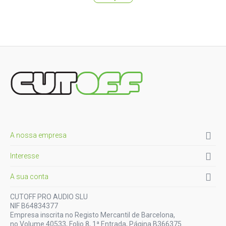

A nossa empresa

Interesse

A sua conta
CUTOFF PRO AUDIO SLU
NIF B64834377
Empresa inscrita no Registo Mercantil de Barcelona,
no Volume 40533, Folio 8, 1ª Entrada, Página B366375.