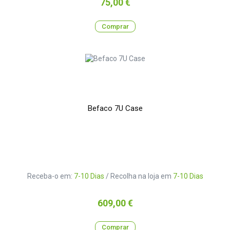
Preço
75,00 €
Comprar
Befaco 7U Case
Receba-o em:
7-10 Dias
/ Recolha na loja em
7-10 Dias
Preço
609,00 €
Comprar