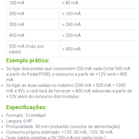
100 mA
≈ 80 mA
200 mA
≈ 160 mA
300 mA
≈ 240 mA
400 mA
≈ 320 mA
500 mA (máx. por
≈ 400 mA
saída)
Exemplo prático:
Se ligar dois pedais que consomem 250 mA cada (total 500 mA
a partir do Pedal POW), o consumo a partir de +12V será ≈ 400
mA.
Se ligar as duas saídas no máximo (500 mA + 500 mA = 1000
mA a 9V), o rack terá de fornecer ≈ 800 mA adicionais a partir de
+12V, além do consumo dos módulos.
Especificações:
Formato: 1U Intellijel
Largura: 6 HP
Profundidade: 30 mm (incluindo conector de alimentação)
Consumo próprio estimado: +12V: 30 mA, -12V: 30 mA
Duas saídas isoladas a 9V, 500 mA por saída (máx.)