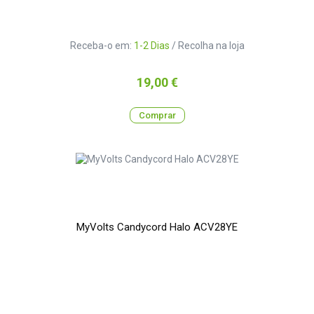
Receba-o em:
1-2 Dias
/ Recolha na loja
Preço
19,00 €
Comprar
MyVolts Candycord Halo ACV28YE