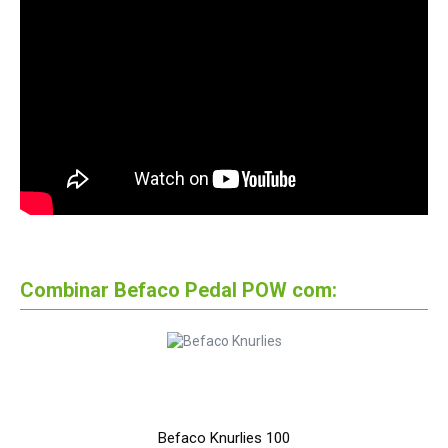
Combinar Befaco Pedal POW com:
Befaco Knurlies 100