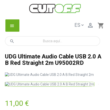

shopping_cart
menu
search
UDG Ultimate Audio Cable USB 2.0 A
B Red Straight 2m U95002RD
11,00 €