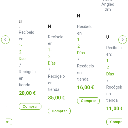
Neo
d+
UDG
CB
Ultimate
Neo
Recíbelo
A
DIGI
d+
Recíbelo
en:
Wallet
class
Recíbelo
UDG
en:
Small
B
1-
ate
Ultimate
en:
Black/Orange
cable
1-
o
Audio
2
elo
Recíbelo
Inside
set
1-
e
Cable
2
Días
U9982BL/OR
en:
USB
2
Días
/
2.0
1-
Días
A
/
Recógelo
2
B
/
Recógelo
en
White
Días
Recógelo
ed
Angled
en
tienda
/
2m
en
tienda
Precio
16,00 €
05BL
gelo
U95005WH
Recógelo
tienda
Precio
28,00 €
en
Precio
85,00 €
a
tienda
Comprar
Comprar
o
Precio
0 €
11,00 €
Comprar
prar
Comprar