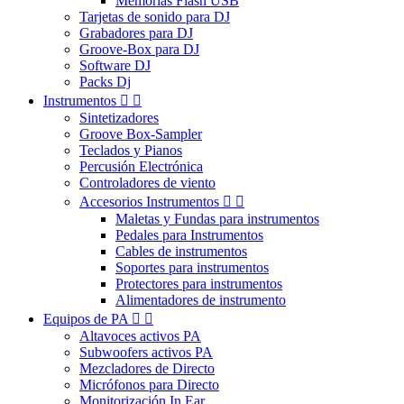
Memorias Flash USB
Tarjetas de sonido para DJ
Grabadores para DJ
Groove-Box para DJ
Software DJ
Packs Dj
Instrumentos


Sintetizadores
Groove Box-Sampler
Teclados y Pianos
Percusión Electrónica
Controladores de viento
Accesorios Instrumentos


Maletas y Fundas para instrumentos
Pedales para Instrumentos
Cables de instrumentos
Soportes para instrumentos
Protectores para instrumentos
Alimentadores de instrumento
Equipos de PA


Altavoces activos PA
Subwoofers activos PA
Mezcladores de Directo
Micrófonos para Directo
Monitorización In Ear