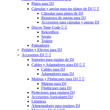
Platos para DJ
Cápsulas y agujas para tus platos de DJ


Cápsulas para platos de DJ
Repuestos de agujas para DJ
Accesorios para cápsulas y agujas DJ
Discos Time Code


Rekordbox
Serato
Traktor
Patinadores
Pedales y Efectos para DJ
Accesorios DJ


Soportes para equipo de DJ
Cables y Adaptadores para DJ


Cables para DJ
Adaptadores para DJ
Maletas y Flightcases para DJ


Maletas para DJ
Flightcases para DJ
Protectores para equipos DJ
Accesorios Auriculares DJ
Limpieza
Alimentadores para equipos DJ