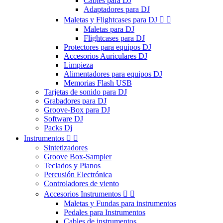
Cables para DJ
Adaptadores para DJ
Maletas y Flightcases para DJ


Maletas para DJ
Flightcases para DJ
Protectores para equipos DJ
Accesorios Auriculares DJ
Limpieza
Alimentadores para equipos DJ
Memorias Flash USB
Tarjetas de sonido para DJ
Grabadores para DJ
Groove-Box para DJ
Software DJ
Packs Dj
Instrumentos


Sintetizadores
Groove Box-Sampler
Teclados y Pianos
Percusión Electrónica
Controladores de viento
Accesorios Instrumentos


Maletas y Fundas para instrumentos
Pedales para Instrumentos
Cables de instrumentos