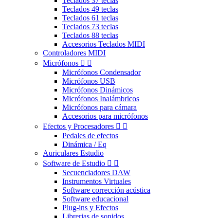
Teclados 37 teclas
Teclados 49 teclas
Teclados 61 teclas
Teclados 73 teclas
Teclados 88 teclas
Accesorios Teclados MIDI
Controladores MIDI
Micrófonos


Micrófonos Condensador
Micrófonos USB
Micrófonos Dinámicos
Micrófonos Inalámbricos
Micrófonos para cámara
Accesorios para micrófonos
Efectos y Procesadores


Pedales de efectos
Dinámica / Eq
Auriculares Estudio
Software de Estudio


Secuenciadores DAW
Instrumentos Virtuales
Software corrección acústica
Software educacional
Plug-ins y Efectos
Librerias de sonidos