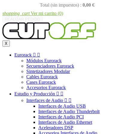
Total (sin impuestos) :
0,00 €
shopping_cart
Ver mi carrito
(0)
REALIZAR PEDIDO
X
Eurorack


Módulos Eurorack
Secuenciadores Eurorack
Sintetizadores Modular
Cables Eurorack
Cases Eurorack
Accesorios Eurorack
Estudio y Producción


Interfaces de Audio


Interfaces de Audio USB
Interfaces de Audio Thunderbolt
Interfaces de Audio PCI
Interfaces de Audio Ethernet
Aceleradores DSP
Accesorios Interfaces de Audio