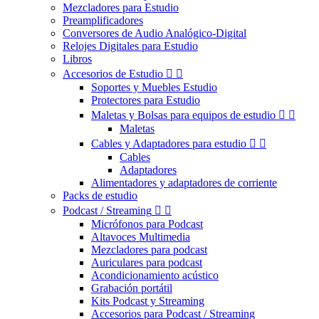
Mezcladores para Estudio
Preamplificadores
Conversores de Audio Analógico-Digital
Relojes Digitales para Estudio
Libros
Accesorios de Estudio


Soportes y Muebles Estudio
Protectores para Estudio
Maletas y Bolsas para equipos de estudio


Maletas
Cables y Adaptadores para estudio


Cables
Adaptadores
Alimentadores y adaptadores de corriente
Packs de estudio
Podcast / Streaming


Micrófonos para Podcast
Altavoces Multimedia
Mezcladores para podcast
Auriculares para podcast
Acondicionamiento acústico
Grabación portátil
Kits Podcast y Streaming
Accesorios para Podcast / Streaming