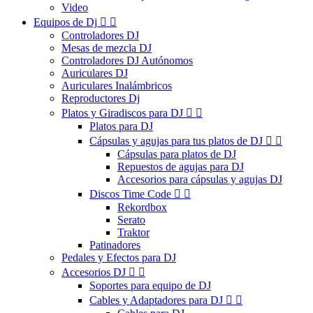
Video
Equipos de Dj


Controladores DJ
Mesas de mezcla DJ
Controladores DJ Autónomos
Auriculares DJ
Auriculares Inalámbricos
Reproductores Dj
Platos y Giradiscos para DJ


Platos para DJ
Cápsulas y agujas para tus platos de DJ


Cápsulas para platos de DJ
Repuestos de agujas para DJ
Accesorios para cápsulas y agujas DJ
Discos Time Code


Rekordbox
Serato
Traktor
Patinadores
Pedales y Efectos para DJ
Accesorios DJ


Soportes para equipo de DJ
Cables y Adaptadores para DJ

