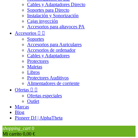
Cables y Adaptadores Directo
Soportes para Directo
Instalación y Sonorización
Cajas inyección
Accesorios para altavoces PA
Accesorios


Soportes
Accesorios para Auriculares
Accesorios de ordenador
Cables y Adaptadores
Protectores
Maletas
Libros
Protectores Auditivos
Alimentadores de corriente
Ofertas


Ofertas especiales
Outlet
Marcas
Blog
Pioneer DJ | AlphaTheta
shopping_cart
0
Mi carrito
0,00 €