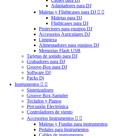
Cables para DJ
Adaptadores para DJ
Maletas y Flightcases para DJ


Maletas para DJ
Flightcases para DJ
Protectores para equipos DJ
Accesorios Auriculares DJ
Limpieza
Alimentadores para equipos DJ
Memorias Flash USB
Tarjetas de sonido para DJ
Grabadores para DJ
Groove-Box para DJ
Software DJ
Packs Dj
Instrumentos


Sintetizadores
Groove Box-Sampler
Teclados y Pianos
Percusión Electrónica
Controladores de viento
Accesorios Instrumentos


Maletas y Fundas para instrumentos
Pedales para Instrumentos
Cables de instrumentos