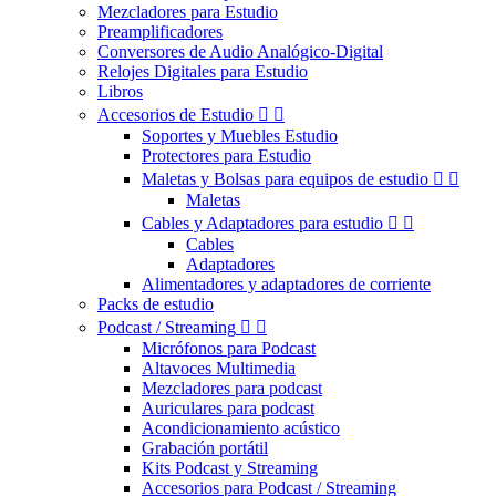
Mezcladores para Estudio
Preamplificadores
Conversores de Audio Analógico-Digital
Relojes Digitales para Estudio
Libros
Accesorios de Estudio


Soportes y Muebles Estudio
Protectores para Estudio
Maletas y Bolsas para equipos de estudio


Maletas
Cables y Adaptadores para estudio


Cables
Adaptadores
Alimentadores y adaptadores de corriente
Packs de estudio
Podcast / Streaming


Micrófonos para Podcast
Altavoces Multimedia
Mezcladores para podcast
Auriculares para podcast
Acondicionamiento acústico
Grabación portátil
Kits Podcast y Streaming
Accesorios para Podcast / Streaming