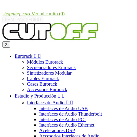
shopping_cart
Ver mi carrito
(0)
REALIZAR PEDIDO
X
Eurorack


Módulos Eurorack
Secuenciadores Eurorack
Sintetizadores Modular
Cables Eurorack
Cases Eurorack
Accesorios Eurorack
Estudio y Producción


Interfaces de Audio


Interfaces de Audio USB
Interfaces de Audio Thunderbolt
Interfaces de Audio PCI
Interfaces de Audio Ethernet
Aceleradores DSP
Accesorios Interfaces de Audio