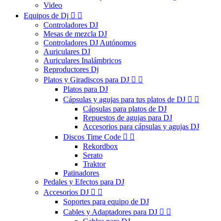
Video
Equipos de Dj


Controladores DJ
Mesas de mezcla DJ
Controladores DJ Autónomos
Auriculares DJ
Auriculares Inalámbricos
Reproductores Dj
Platos y Giradiscos para DJ


Platos para DJ
Cápsulas y agujas para tus platos de DJ


Cápsulas para platos de DJ
Repuestos de agujas para DJ
Accesorios para cápsulas y agujas DJ
Discos Time Code


Rekordbox
Serato
Traktor
Patinadores
Pedales y Efectos para DJ
Accesorios DJ


Soportes para equipo de DJ
Cables y Adaptadores para DJ

