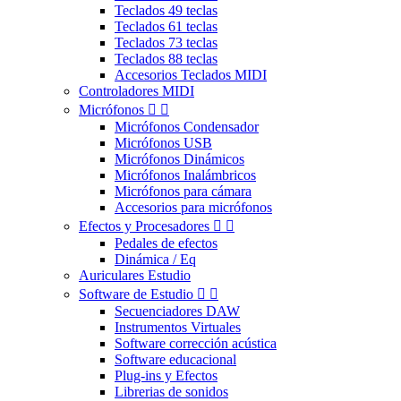
Teclados 49 teclas
Teclados 61 teclas
Teclados 73 teclas
Teclados 88 teclas
Accesorios Teclados MIDI
Controladores MIDI
Micrófonos


Micrófonos Condensador
Micrófonos USB
Micrófonos Dinámicos
Micrófonos Inalámbricos
Micrófonos para cámara
Accesorios para micrófonos
Efectos y Procesadores


Pedales de efectos
Dinámica / Eq
Auriculares Estudio
Software de Estudio


Secuenciadores DAW
Instrumentos Virtuales
Software corrección acústica
Software educacional
Plug-ins y Efectos
Librerias de sonidos