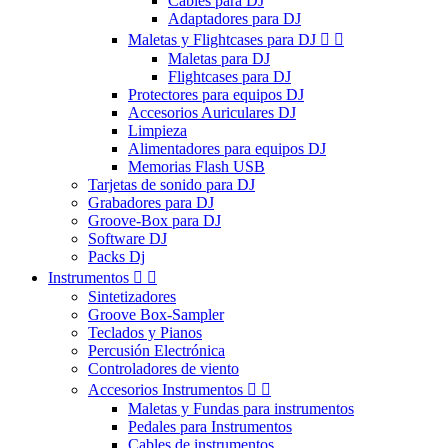
Cables para DJ
Adaptadores para DJ
Maletas y Flightcases para DJ


Maletas para DJ
Flightcases para DJ
Protectores para equipos DJ
Accesorios Auriculares DJ
Limpieza
Alimentadores para equipos DJ
Memorias Flash USB
Tarjetas de sonido para DJ
Grabadores para DJ
Groove-Box para DJ
Software DJ
Packs Dj
Instrumentos


Sintetizadores
Groove Box-Sampler
Teclados y Pianos
Percusión Electrónica
Controladores de viento
Accesorios Instrumentos


Maletas y Fundas para instrumentos
Pedales para Instrumentos
Cables de instrumentos