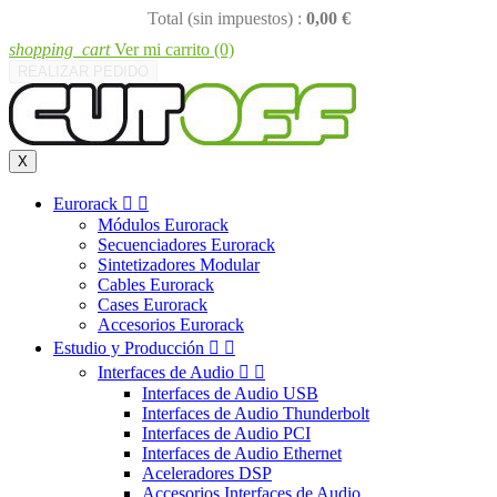
Total (sin impuestos) :
0,00 €
shopping_cart
Ver mi carrito
(0)
REALIZAR PEDIDO
X
Eurorack


Módulos Eurorack
Secuenciadores Eurorack
Sintetizadores Modular
Cables Eurorack
Cases Eurorack
Accesorios Eurorack
Estudio y Producción


Interfaces de Audio


Interfaces de Audio USB
Interfaces de Audio Thunderbolt
Interfaces de Audio PCI
Interfaces de Audio Ethernet
Aceleradores DSP
Accesorios Interfaces de Audio