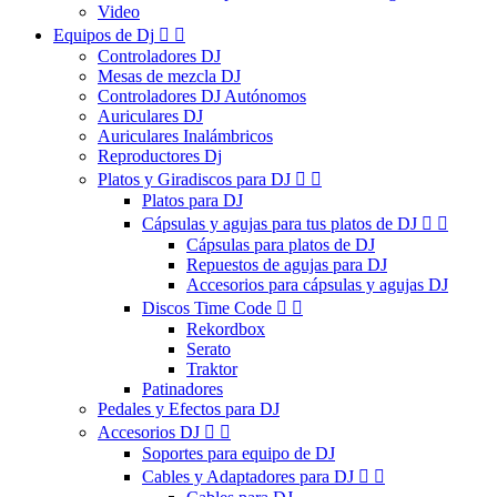
Video
Equipos de Dj


Controladores DJ
Mesas de mezcla DJ
Controladores DJ Autónomos
Auriculares DJ
Auriculares Inalámbricos
Reproductores Dj
Platos y Giradiscos para DJ


Platos para DJ
Cápsulas y agujas para tus platos de DJ


Cápsulas para platos de DJ
Repuestos de agujas para DJ
Accesorios para cápsulas y agujas DJ
Discos Time Code


Rekordbox
Serato
Traktor
Patinadores
Pedales y Efectos para DJ
Accesorios DJ


Soportes para equipo de DJ
Cables y Adaptadores para DJ

