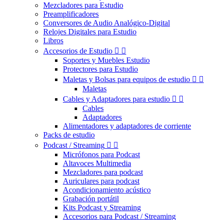
Mezcladores para Estudio
Preamplificadores
Conversores de Audio Analógico-Digital
Relojes Digitales para Estudio
Libros
Accesorios de Estudio


Soportes y Muebles Estudio
Protectores para Estudio
Maletas y Bolsas para equipos de estudio


Maletas
Cables y Adaptadores para estudio


Cables
Adaptadores
Alimentadores y adaptadores de corriente
Packs de estudio
Podcast / Streaming


Micrófonos para Podcast
Altavoces Multimedia
Mezcladores para podcast
Auriculares para podcast
Acondicionamiento acústico
Grabación portátil
Kits Podcast y Streaming
Accesorios para Podcast / Streaming